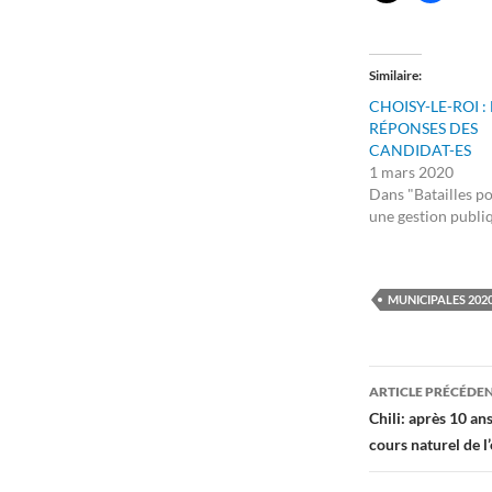
Similaire
CHOISY-LE-ROI : 
RÉPONSES DES
CANDIDAT-ES
1 mars 2020
Dans "Batailles p
une gestion publi
MUNICIPALES 202
Navigati
ARTICLE PRÉCÉDE
des
Chili: après 10 an
cours naturel de l
articles