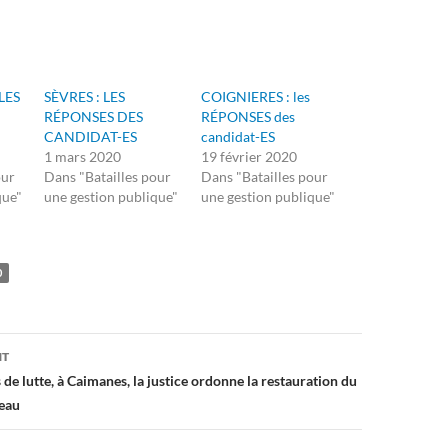
LES
SÈVRES : LES
COIGNIERES : les
RÉPONSES DES
RÉPONSES des
CANDIDAT-ES
candidat-ES
1 mars 2020
19 février 2020
our
Dans "Batailles pour
Dans "Batailles pour
que"
une gestion publique"
une gestion publique"
0
on
NT
s de lutte, à Caimanes, la justice ordonne la restauration du
’eau