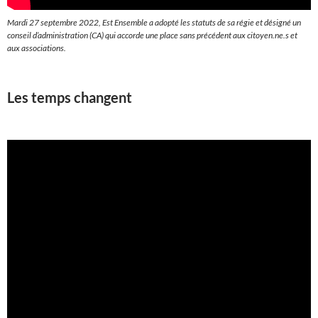
Mardi 27 septembre 2022, Est Ensemble a adopté les statuts de sa régie et désigné un
conseil d’administration (CA) qui accorde une place sans précédent aux citoyen.ne.s et
aux associations.
Les temps changent