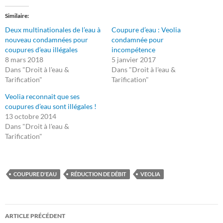
Similaire
Deux multinationales de l’eau à
Coupure d’eau : Veolia
nouveau condamnées pour
condamnée pour
coupures d’eau illégales
incompétence
8 mars 2018
5 janvier 2017
Dans "Droit à l'eau &
Dans "Droit à l'eau &
Tarification"
Tarification"
Veolia reconnait que ses
coupures d’eau sont illégales !
13 octobre 2014
Dans "Droit à l'eau &
Tarification"
COUPURE D'EAU
RÉDUCTION DE DÉBIT
VEOLIA
Navigation
ARTICLE PRÉCÉDENT