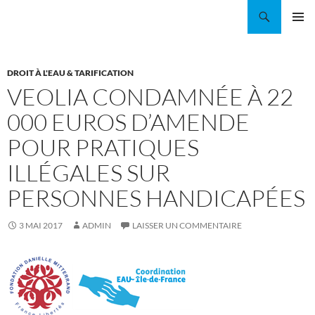
Aller
Recherche
Coordination EAU Île-de-France
au
MENU
contenu
PRINCI
DROIT À L'EAU & TARIFICATION
VEOLIA CONDAMNÉE À 22
000 EUROS D’AMENDE
POUR PRATIQUES
ILLÉGALES SUR
PERSONNES HANDICAPÉES
3 MAI 2017
ADMIN
LAISSER UN COMMENTAIRE