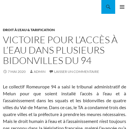
Aller
Recherche
Coordination EAU Île-de-France
au
MENU
contenu
PRINCI
DROIT À L'EAU & TARIFICATION
VICTOIRE POUR L’ACCÈS À
L’EAU DANS PLUSIEURS
BIDONVILLES DU 94
7 MAI 2020
ADMIN
LAISSER UN COMMENTAIRE
Le collectif Romeurope 94 a saisi le tribunal administratif de
Melun pour que soient installé l’accès à l’eau et à
l’assainissement dans les squats et les bidonvilles de quatre
villes du Val-de Marne. Dans ce cas, le TA a condamné trois des
quatre villes et la préfecture à prendre les meures nécessaires.
Mais le droit humain à l’eau et à l’assainissement n’est toujours
pas reconnu dans la législation française, malgré l’avancée qu’a