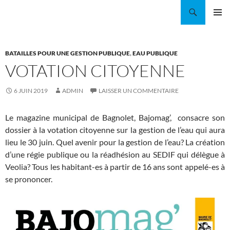
Aller
Recherche
Coordination EAU Île-de-France
au
MENU
contenu
PRINCI
BATAILLES POUR UNE GESTION PUBLIQUE
,
EAU PUBLIQUE
VOTATION CITOYENNE
6 JUIN 2019
ADMIN
LAISSER UN COMMENTAIRE
Le magazine municipal de Bagnolet, Bajomag’, consacre son
dossier à la votation citoyenne sur la gestion de l’eau qui aura
lieu le 30 juin. Quel avenir pour la gestion de l’eau? La création
d’une régie publique ou la réadhésion au SEDIF qui délègue à
Veolia? Tous les habitant-es à partir de 16 ans sont appelé-es à
se prononcer.