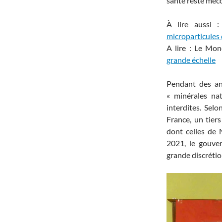
santé reste méc
À lire aussi 
microparticules 
A lire : Le Mo
grande échelle
Pendant des a
« minérales nat
interdites. Sel
France, un tier
dont celles de 
2021, le gouve
grande discrétio