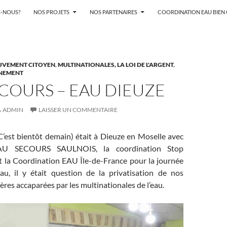
-NOUS?
NOS PROJETS
NOS PARTENAIRES
COORDINATION EAU BIE
VEMENT CITOYEN
,
MULTINATIONALES, LA LOI DE L'ARGENT
,
NNEMENT
COURS – EAU DIEUZE
ADMIN
LAISSER UN COMMENTAIRE
’est bientôt demain) était à Dieuze en Moselle avec
 EAU SECOURS SAULNOIS, la coordination Stop
t la Coordination EAU Île-de-France pour la journée
au, il y était question de la privatisation de nos
ères accaparées par les multinationales de l’eau.