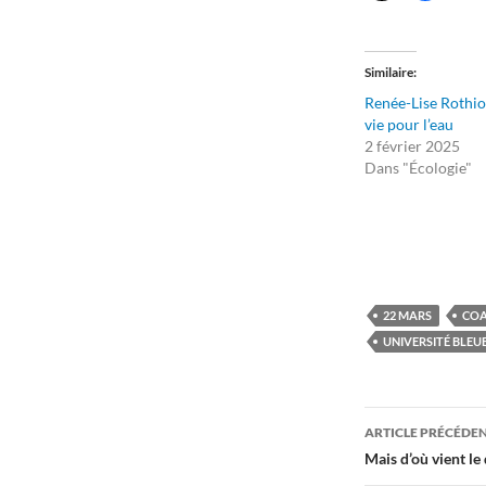
Similaire
Renée-Lise Rothiot
vie pour l’eau
2 février 2025
Dans "Écologie"
22 MARS
COA
UNIVERSITÉ BLEU
Navigati
ARTICLE PRÉCÉDE
des
Mais d’où vient le