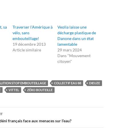
, sa
Traverser l’Amérique à
Veolia laisse une
vélo, sans
décharge plastique de
embouteillage!
Danone dans un état
19 décembre 2013
lamentable
Article similaire
29 mars 2024
Dans "Mouvement
citoyen"
LITION STOP EMBOUTEILLAGE
COLLECTIF EAU 88
DIEUZE
E
VITTEL
ZÉRO BOUTEILLE
on
NT
 déni français face aux menaces sur l’eau?