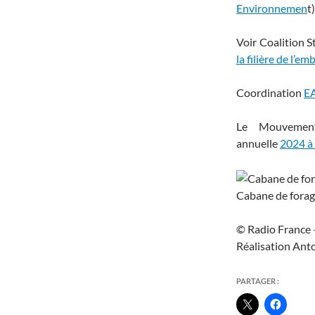
Environnemen
t)
Voir Coalition S
la filière de l’em
Coordination
EA
Le Mouvement
annuelle
2024 à 
Cabane de forag
© Radio France
Réalisation Ant
PARTAGER :