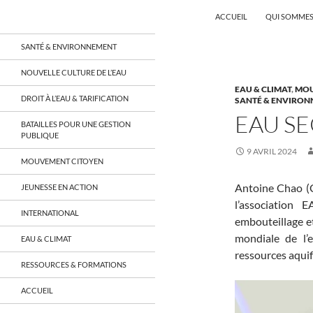
Recherche
Coordination EAU Île-de-France
ACCUEIL
QUI SOMMES
Aller
un réseau qui réunit citoyens et
SANTÉ & ENVIRONNEMENT
associations autour de la ressource
au
en eau en Île-de-France et sur tout le
contenu
NOUVELLE CULTURE DE L’EAU
territoire français, sur tous les
EAU & CLIMAT
,
MOU
aspects: social, environnemental,
DROIT À L’EAU & TARIFICATION
SANTÉ & ENVIRO
économique, juridique, de la santé,
culturel…
EAU SE
BATAILLES POUR UNE GESTION
PUBLIQUE
9 AVRIL 2024
MOUVEMENT CITOYEN
Antoine Chao (C
JEUNESSE EN ACTION
l’association
INTERNATIONAL
embouteillage e
mondiale de l’e
EAU & CLIMAT
ressources aquif
RESSOURCES & FORMATIONS
ACCUEIL