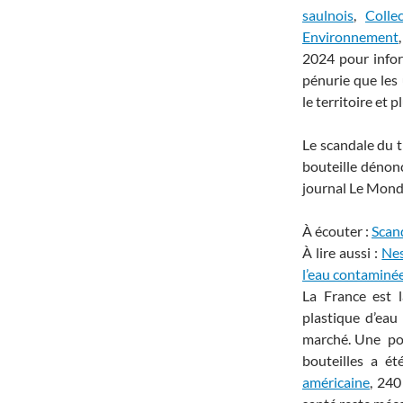
saulnois
,
Colle
Environnement
2024 pour infor
pénurie que les 
le territoire et 
Le scandale du t
bouteille dénon
journal Le Mond
À écouter :
Scand
À lire aussi :
Nes
l’eau contaminée
La France est 
plastique d’eau
marché. Une pol
bouteilles a é
américaine
, 240