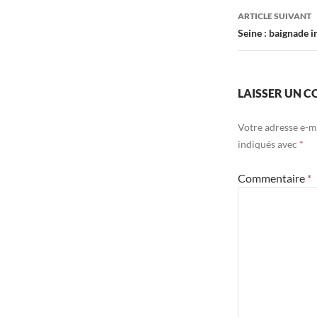
articles
ARTICLE SUIVANT
Seine : baignade 
LAISSER UN 
Votre adresse e-ma
indiqués avec
*
Commentaire
*