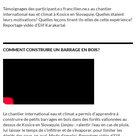
Témoignages des participant.e.s francilien.ne.s au chantier
international eau et climat à Kosice en Slovaquie. Quelles étaient
leurs motivations? Quelles leçons tirent-ils-elles de cette expérience?
Reportage vidéo d’Elif Karakartal.
COMMENT CONSTRUIRE UN BARRAGE EN BOIS?
Le chantier international eau et climat a permis d’apprendre à
construire de petits barrages en bois dans des forêts vallonnées au
dessus de Kosice en Slovaquie. L’enjeu : ralentir l’eau en cas de pluie,
lui laisser le temps de s’infiltrer et de s’évaporer, pour limiter les
dégâts des eaux en aval. Mode d’emploi. Reportage vidéo d’Elif