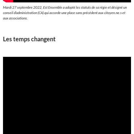
Mardi 27 septembre 2022, Est Ensemble a adopté les statuts de sa régie et désigné un
conseil d’administration (CA) qui accorde une place sans précédent aux citoyen.ne.s et
aux associations.
Les temps changent