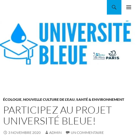
Aller
Recherche
Coordination EAU Île-de-France
au
MENU
contenu
PRINCI
ÉCOLOGIE
,
NOUVELLE CULTURE DE L'EAU
,
SANTÉ & ENVIRONNEMENT
PARTICIPEZ AU PROJET
UNIVERSITÉ BLEUE!
3 NOVEMBRE 2020
ADMIN
UN COMMENTAIRE