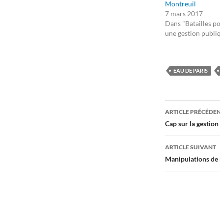
Montreuil
7 mars 2017
Dans "Batailles p
une gestion publi
EAU DE PARIS
Navigati
ARTICLE PRÉCÉDE
des
Cap sur la gestion
articles
ARTICLE SUIVANT
Manipulations de h