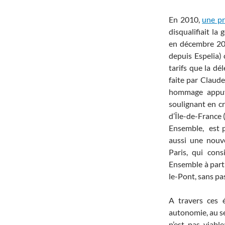
En 2010,
une pr
disqualifiait la
en décembre 2
depuis Espelia) 
tarifs que la dé
faite par Claude
hommage appuyé
soulignant en c
d’Île-de-France 
Ensemble, est 
aussi une nouv
Paris, qui cons
Ensemble à parti
le-Pont, sans pas
A travers ces 
autonomie, au se
n’est pas viabl