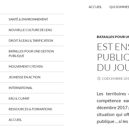
Recherche
Coordination EAU Île-de-France
ACCUEIL
QUI SOMMES
Aller
un réseau qui réunit citoyens et
SANTÉ & ENVIRONNEMENT
associations autour de la ressource
au
en eau en Île-de-France et sur tout le
contenu
NOUVELLE CULTURE DE L’EAU
territoire français, sur tous les
BATAILLES POUR U
aspects: social, environnemental,
DROIT À L’EAU & TARIFICATION
économique, juridique, de la santé,
EST EN
culturel…
BATAILLES POUR UNE GESTION
PUBLIQ
PUBLIQUE
DU JO
MOUVEMENT CITOYEN
JEUNESSE EN ACTION
2 DÉCEMBRE 20
INTERNATIONAL
Les territoire
EAU & CLIMAT
compétence eau
décembre 2017 p
RESSOURCES & FORMATIONS
situation qui of
ACCUEIL
publique …si les