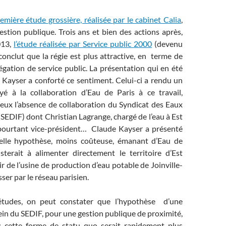
emière étude grossière, réalisée par le cabinet Calia
,
 gestion publique. Trois ans et bien des actions après,
013,
l’étude réalisée par Service public 2000
(devenu
conclut que la régie est plus attractive, en terme de
légation de service public. La présentation qui en été
 Kayser a conforté ce sentiment. Celui-ci a rendu un
 à la collaboration d’Eau de Paris à ce travail,
reux l’absence de collaboration du Syndicat des Eaux
(SEDIF) dont Christian Lagrange, chargé de l’eau à Est
pourtant vice-président… Claude Kayser a présenté
elle hypothèse, moins coûteuse, émanant d’Eau de
isterait à alimenter directement le territoire d’Est
r de l’usine de production d’eau potable de Joinville-
ser par le réseau parisien.
études, on peut constater que l’hypothèse d’une
in du SEDIF, pour une gestion publique de proximité,
e: cette forme de statu quo serait rapidement plus