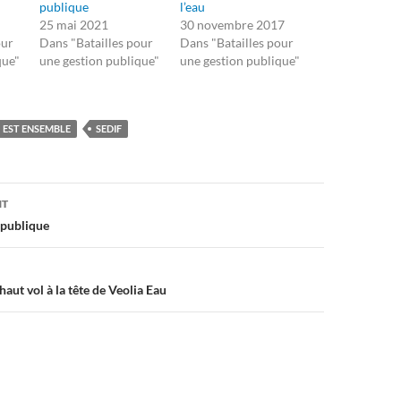
publique
l’eau
25 mai 2021
30 novembre 2017
our
Dans "Batailles pour
Dans "Batailles pour
que"
une gestion publique"
une gestion publique"
EST ENSEMBLE
SEDIF
on
NT
 publique
aut vol à la tête de Veolia Eau