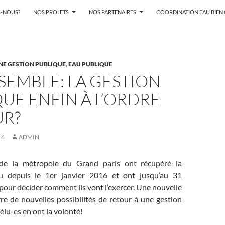
-NOUS?
NOS PROJETS
NOS PARTENAIRES
COORDINATION EAU BIE
NE GESTION PUBLIQUE
,
EAU PUBLIQUE
SEMBLE: LA GESTION
UE ENFIN À L’ORDRE
UR?
16
ADMIN
s de la métropole du Grand paris ont récupéré la
 depuis le 1er janvier 2016 et ont jusqu’au 31
our décider comment ils vont l’exercer. Une nouvelle
fre de nouvelles possibilités de retour à une gestion
 élu-es en ont la volonté!