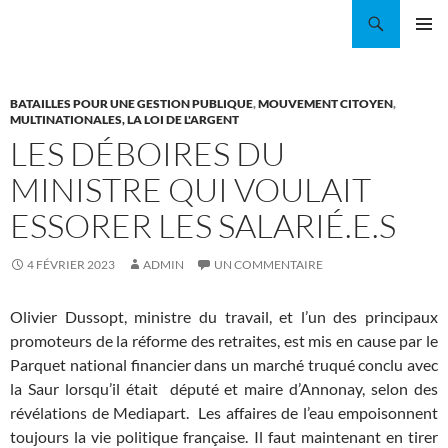
Aller
Recherche
Coordination EAU Île-de-France
au
MENU
contenu
PRINCI
BATAILLES POUR UNE GESTION PUBLIQUE
,
MOUVEMENT CITOYEN
,
MULTINATIONALES, LA LOI DE L'ARGENT
LES DÉBOIRES DU
MINISTRE QUI VOULAIT
ESSORER LES SALARIÉ.E.S
4 FÉVRIER 2023
ADMIN
UN COMMENTAIRE
Olivier Dussopt, ministre du travail, et l’un des principaux
promoteurs de la réforme des retraites, est mis en cause par le
Parquet national financier dans un marché truqué conclu avec
la Saur lorsqu’il était député et maire d’Annonay, selon des
révélations de Mediapart. Les affaires de l’eau empoisonnent
toujours la vie politique française. Il faut maintenant en tirer