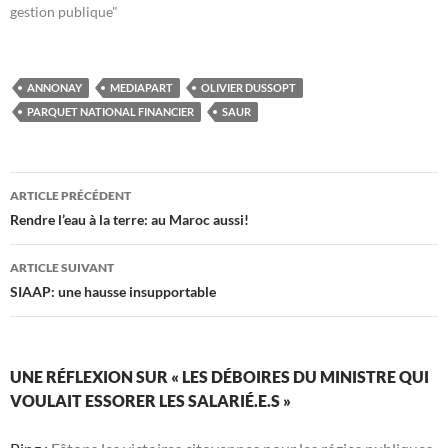
gestion publique"
ANNONAY
MEDIAPART
OLIVIER DUSSOPT
PARQUET NATIONAL FINANCIER
SAUR
Navigation
ARTICLE PRÉCÉDENT
des
Rendre l’eau à la terre: au Maroc aussi!
articles
ARTICLE SUIVANT
SIAAP: une hausse insupportable
UNE RÉFLEXION SUR « LES DÉBOIRES DU MINISTRE QUI
VOULAIT ESSORER LES SALARIÉ.E.S »