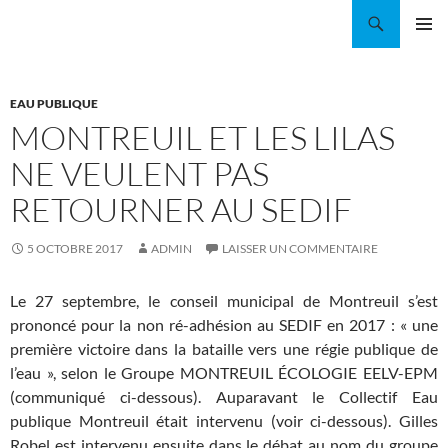
Aller
Recherche
Coordination EAU Île-de-France
au
MENU
contenu
PRINCI
EAU PUBLIQUE
MONTREUIL ET LES LILAS
NE VEULENT PAS
RETOURNER AU SEDIF
5 OCTOBRE 2017
ADMIN
LAISSER UN COMMENTAIRE
Le 27 septembre, le conseil municipal de Montreuil s’est
prononcé pour la non ré-adhésion au SEDIF en 2017 : « une
première victoire dans la bataille vers une régie publique de
l’eau », selon le Groupe MONTREUIL ÉCOLOGIE EELV-EPM
(communiqué ci-dessous). Auparavant le Collectif Eau
publique Montreuil était intervenu (voir ci-dessous). Gilles
Robel est intervenu ensuite dans le débat au nom du groupe