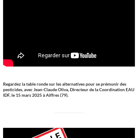
Regardez la table ronde sur les alternatives pour se prémunir des
pesticides, avec Jean-Claude Oliva, Directeur de la Coordination EAU
IDF, le 15 mars 2025 à Aiffres (79).