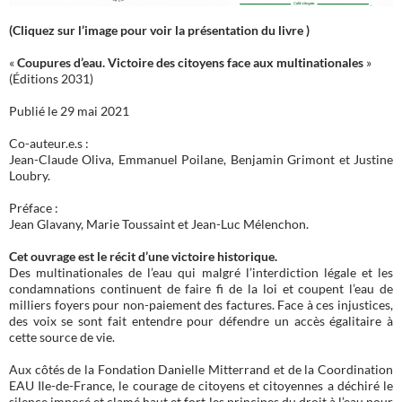
(Cliquez sur l’image pour voir la présentation du livre )
«
Coupures d’eau. Victoire des citoyens face aux multinationales
»
(Éditions 2031)
Publié le 29 mai 2021
Co-auteur.e.s :
Jean-Claude Oliva, Emmanuel Poilane, Benjamin Grimont et Justine
Loubry.
Préface :
Jean Glavany, Marie Toussaint et Jean-Luc Mélenchon.
Cet ouvrage est le récit d’une victoire historique.
Des multinationales de l’eau qui malgré l’interdiction légale et les
condamnations continuent de faire fi de la loi et coupent l’eau de
milliers foyers pour non-paiement des factures. Face à ces injustices,
des voix se sont fait entendre pour défendre un accès égalitaire à
cette source de vie.
Aux côtés de la Fondation Danielle Mitterrand et de la Coordination
EAU Ile-de-France, le courage de citoyens et citoyennes a déchiré le
silence imposé et clamé haut et fort les principes du droit à l’eau pour