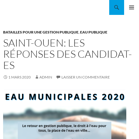
Aller
Recherche
Coordination EAU Île-de-France
au
MENU
contenu
PRINCI
BATAILLES POUR UNE GESTION PUBLIQUE
,
EAU PUBLIQUE
SAINT-OUEN: LES
RÉPONSES DES CANDIDAT-
ES
1 MARS 2020
ADMIN
LAISSER UN COMMENTAIRE