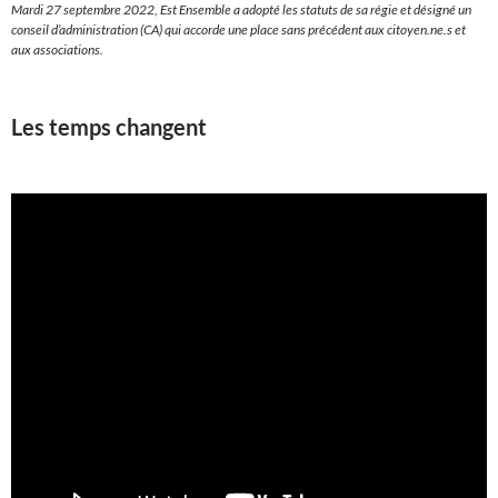
Mardi 27 septembre 2022, Est Ensemble a adopté les statuts de sa régie et désigné un
conseil d’administration (CA) qui accorde une place sans précédent aux citoyen.ne.s et
aux associations.
Les temps changent