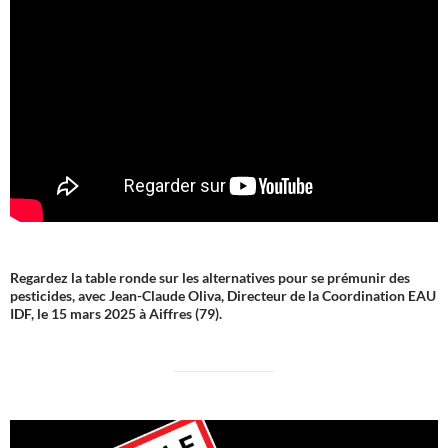
Regardez la table ronde sur les alternatives pour se prémunir des
pesticides, avec Jean-Claude Oliva, Directeur de la Coordination EAU
IDF, le 15 mars 2025 à Aiffres (79).