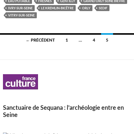
EAU POTABLE
FRESNES
GENTILLY
GRAND ORLY SEINE BIÈVRE
IVRY-SUR-SEINE
LE KREMLIN-BICÊTRE
ORLY
SEDIF
VITRY-SUR-SEINE
Navigation
← PRÉCÉDENT
1
…
4
5
des
articles
Sanctuaire de Sequana : l'archéologie entre en
Seine