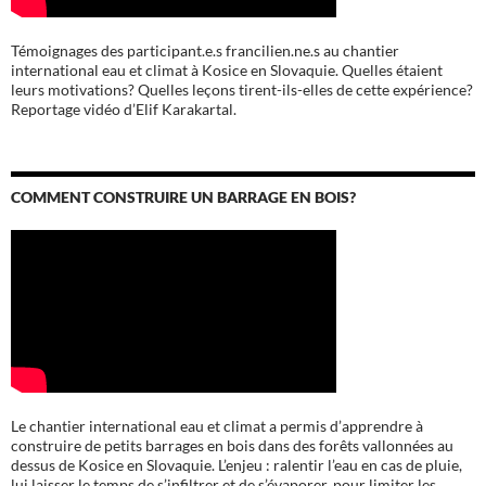
Témoignages des participant.e.s francilien.ne.s au chantier
international eau et climat à Kosice en Slovaquie. Quelles étaient
leurs motivations? Quelles leçons tirent-ils-elles de cette expérience?
Reportage vidéo d’Elif Karakartal.
COMMENT CONSTRUIRE UN BARRAGE EN BOIS?
Le chantier international eau et climat a permis d’apprendre à
construire de petits barrages en bois dans des forêts vallonnées au
dessus de Kosice en Slovaquie. L’enjeu : ralentir l’eau en cas de pluie,
lui laisser le temps de s’infiltrer et de s’évaporer, pour limiter les