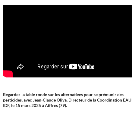
Regardez la table ronde sur les alternatives pour se prémunir des
pesticides, avec Jean-Claude Oliva, Directeur de la Coordination EAU
IDF, le 15 mars 2025 à Aiffres (79).