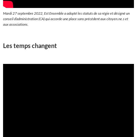
Mardi 27 septembre 2022, Est Ensemble a adopté les statuts de sa régie et désigné un
conseil d’administration (CA) qui accorde une place sans précédent aux citoyen.ne.s et
aux associations.
Les temps changent