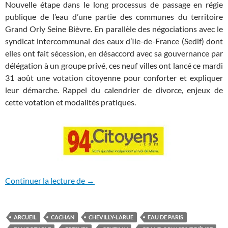
Nouvelle étape dans le long processus de passage en régie
publique de l’eau d’une partie des communes du territoire
Grand Orly Seine Bièvre. En parallèle des négociations avec le
syndicat intercommunal des eaux d’Ile-de-France (Sedif) dont
elles ont fait sécession, en désaccord avec sa gouvernance par
délégation à un groupe privé, ces neuf villes ont lancé ce mardi
31 août une votation citoyenne pour conforter et expliquer
leur démarche. Rappel du calendrier de divorce, enjeux de
cette votation et modalités pratiques.
Régie publique de l’eau en Seine et Bièvre
Continuer la lecture de
→
ARCUEIL
CACHAN
CHEVILLY-LARUE
EAU DE PARIS