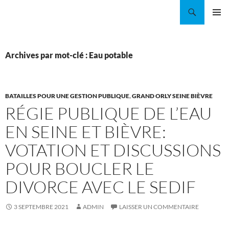
Aller
Recherche
Coordination EAU Île-de-France
au
MENU
contenu
PRINCI
Archives par mot-clé : Eau potable
BATAILLES POUR UNE GESTION PUBLIQUE
,
GRAND ORLY SEINE BIÈVRE
RÉGIE PUBLIQUE DE L’EAU
EN SEINE ET BIÈVRE:
VOTATION ET DISCUSSIONS
POUR BOUCLER LE
DIVORCE AVEC LE SEDIF
3 SEPTEMBRE 2021
ADMIN
LAISSER UN COMMENTAIRE