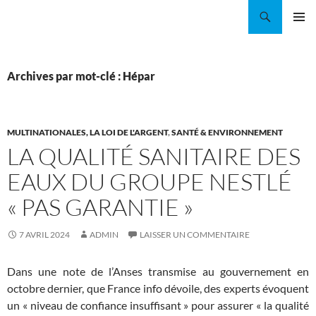
Aller
Recherche
Coordination EAU Île-de-France
au
MENU
contenu
PRINCI
Archives par mot-clé : Hépar
MULTINATIONALES, LA LOI DE L'ARGENT
,
SANTÉ & ENVIRONNEMENT
LA QUALITÉ SANITAIRE DES
EAUX DU GROUPE NESTLÉ
« PAS GARANTIE »
7 AVRIL 2024
ADMIN
LAISSER UN COMMENTAIRE
Dans une note de l’Anses transmise au gouvernement en
octobre dernier, que France info dévoile, des experts évoquent
un « niveau de confiance insuffisant » pour assurer « la qualité