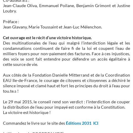
Co-auteur.e.s :
Jean-Claude Oliva, Emmanuel Poilane, Benjamin Grimont et Justine
Loubry.
Préface :
Jean Glavany, Marie Toussaint et Jean-Luc Mélenchon.
Cet ouvrage est le récit d’une victoire historique.
Des multinationales de l’eau qui malgré l’interdiction légale et les
condamnations continuent de faire fi de la loi et coupent l’eau de
milliers foyers pour non-paiement des factures. Face à ces injustices,
des voix se sont fait entendre pour défendre un accès égalitaire à
cette source de vie.
Aux côtés de la Fondation Danielle Mitterrand et de la Coordination
EAU Ile-de-France, le courage de citoyens et citoyennes a déchiré le
silence imposé et clamé haut et fort les principes du droit à l’eau pour
tou.te.s !
Le 29 mai 2015, le conseil rend son verdict : l’interdiction de couper
la distribution de l’eau pour impayé est conforme à la Constitution.
La victoire est historique !
Commandez le livre sur le site des
Éditions 2031 ICI