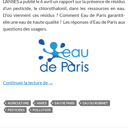
L’ANSES a publié le 6 avril un rapport sur la présence de résidus
d’un pesticide, le chlorothalonil, dans les ressources en eau.
D’où viennent ces résidus ? Comment Eau de Paris garantit-
elle une eau de haute qualité ? Les réponses d’Eau de Paris aux
questions des usagers.
Pesticides : l’eau de Paris peut être bue 
Continuer la lecture de
→
AGRICULTURE
ANSES
EAU DE PARIS
EAU DU ROBINET
PESTICIDES
POLLUTION