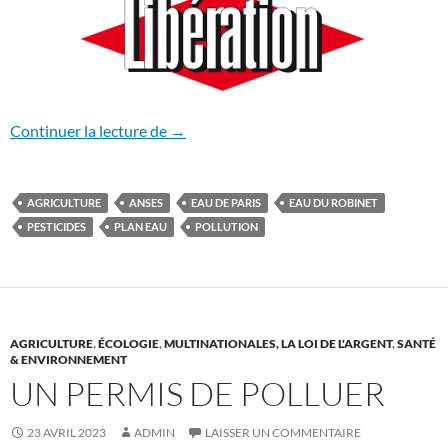
Stop aux pesticides dans notre eau pota
Continuer la lecture de
→
AGRICULTURE
ANSES
EAU DE PARIS
EAU DU ROBINET
PESTICIDES
PLAN EAU
POLLUTION
AGRICULTURE
,
ÉCOLOGIE
,
MULTINATIONALES, LA LOI DE L'ARGENT
,
SANTÉ
& ENVIRONNEMENT
UN PERMIS DE POLLUER
23 AVRIL 2023
ADMIN
LAISSER UN COMMENTAIRE