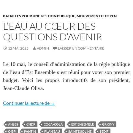
BATAILLES POUR UNE GESTION PUBLIQUE
,
MOUVEMENT CITOYEN
L’EAU AU CŒUR DES
QUESTIONS D’AVENIR
12 MAI 2023
ADMIN
LAISSER UN COMMENTAIRE
Le
10 mai, le conseil d’administration de la régie publique
de l’eau d’Est Ensemble s’est réuni pour voter son premier
budget. Voici les propos introductifs de son président,
Jean-Claude Oliva.
L’eau au cœur des questions d’avenir
Continuer la lecture de
→
ANSES
CNDP
COCA-COLA
EST ENSEMBLE
GRIGNY
OIBP
PANTIN
PLAN EAU
SAINTE SOLINE
SEDIF