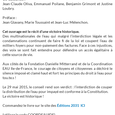
Jean-Claude Oliva, Emmanuel Poilane, Benjamin Grimont et Justine
Loubry.
Préface :
Jean Glavany, Marie Toussaint et Jean-Luc Mélenchon.
Cet ouvrage est le récit d’une victoire historique.
Des multinationales de l’eau qui malgré l’interdiction légale et les
condamnations continuent de faire fi de la loi et coupent l’eau de
milliers foyers pour non-paiement des factures. Face à ces injustices,
des voix se sont fait entendre pour défendre un accès égalitaire à
cette source de vie.
Aux côtés de la Fondation Danielle Mitterrand et de la Coordination
EAU Ile-de-France, le courage de citoyens et citoyennes a déchiré le
silence imposé et clamé haut et fort les principes du droit à l’eau pour
tou.te.s !
Le 29 mai 2015, le conseil rend son verdict : l’interdiction de couper
la distribution de l’eau pour impayé est conforme à la Constitution.
La victoire est historique !
Commandez le livre sur le site des
Éditions 2031 ICI
(utilisez le code COORDEAUIDF)