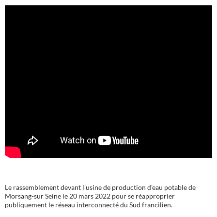
Le rassemblement devant l'usine de production d'eau potable de
Morsang-sur Seine le 20 mars 2022 pour se réapproprier
publiquement le réseau interconnecté du Sud francilien.