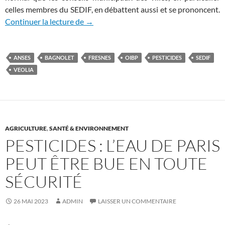
celles membres du SEDIF, en débattent aussi et se prononcent.
Le projet du SEDIF rejeté par des consei
Continuer la lecture de
→
ANSES
BAGNOLET
FRESNES
OIBP
PESTICIDES
SEDIF
VEOLIA
AGRICULTURE
,
SANTÉ & ENVIRONNEMENT
PESTICIDES : L’EAU DE PARIS
PEUT ÊTRE BUE EN TOUTE
SÉCURITÉ
26 MAI 2023
ADMIN
LAISSER UN COMMENTAIRE