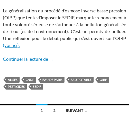
La généralisation du procédé d’osmose inverse basse pression
(OIBP) que tente d’imposer le SEDIF, marque le renoncement à
toute volonté sérieuse de s’attaquer à la pollution généralisée
de l’eau (et de l’environnement). C’est un permis de polluer.
Une réflexion pour le débat public qui s’est ouvert sur l’OIBP
(voir ici).
Un permis de polluer
Continuer la lecture de
→
ANSES
CNDP
EAU DE PARIS
EAU POTABLE
OIBP
PESTICIDES
SEDIF
Navigation
1
2
SUIVANT →
des