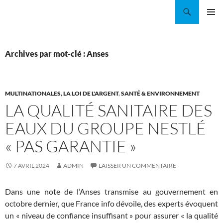
Aller
Recherche
Coordination EAU Île-de-France
au
MENU
contenu
PRINCI
Archives par mot-clé : Anses
MULTINATIONALES, LA LOI DE L'ARGENT
,
SANTÉ & ENVIRONNEMENT
LA QUALITÉ SANITAIRE DES
EAUX DU GROUPE NESTLÉ
« PAS GARANTIE »
7 AVRIL 2024
ADMIN
LAISSER UN COMMENTAIRE
Dans une note de l’Anses transmise au gouvernement en
octobre dernier, que France info dévoile, des experts évoquent
un « niveau de confiance insuffisant » pour assurer « la qualité