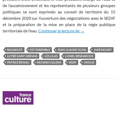
de l’assainissement et les représentants de plusieurs groupes
politiques se sont exprimés au conseil de territoire du 15
décembre 2020 sur l’ouverture des négociations avec le SEDIF
et la préparation de la mise en place de la régie publique
Ouverture des négocia
territoriale de l’eau.
Continuer la lecture de
→
BAGNOLET
EST ENSEMBLE
JEAN-CLAUDE OLIVA
JOSÉ MOURY
LE PRÉ SAINT GERVAIS
LES LILAS
LIONEL BENHAROUS
PATRICE BESSAC
RICHARD GALERA
SEDIF
VEOLIA