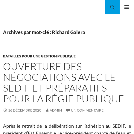
Aller
Recherche
Coordination EAU Île-de-France
au
MENU
contenu
PRINCI
Archives par mot-clé : Richard Galera
BATAILLES POUR UNE GESTION PUBLIQUE
OUVERTURE DES
NÉGOCIATIONS AVEC LE
SEDIF ET PRÉPARATIFS
POUR LA RÉGIE PUBLIQUE
16 DÉCEMBRE 2020
ADMIN
UN COMMENTAIRE
Après le retrait de la délibération sur l’adhésion au SEDIF, le
président d’Est Ensemble, le vice-président chargé de l’eau et