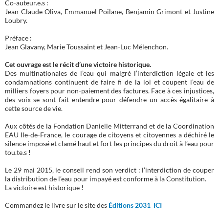
Co-auteur.e.s :
Jean-Claude Oliva, Emmanuel Poilane, Benjamin Grimont et Justine
Loubry.
Préface :
Jean Glavany, Marie Toussaint et Jean-Luc Mélenchon.
Cet ouvrage est le récit d’une victoire historique.
Des multinationales de l’eau qui malgré l’interdiction légale et les
condamnations continuent de faire fi de la loi et coupent l’eau de
milliers foyers pour non-paiement des factures. Face à ces injustices,
des voix se sont fait entendre pour défendre un accès égalitaire à
cette source de vie.
Aux côtés de la Fondation Danielle Mitterrand et de la Coordination
EAU Ile-de-France, le courage de citoyens et citoyennes a déchiré le
silence imposé et clamé haut et fort les principes du droit à l’eau pour
tou.te.s !
Le 29 mai 2015, le conseil rend son verdict : l’interdiction de couper
la distribution de l’eau pour impayé est conforme à la Constitution.
La victoire est historique !
Commandez le livre sur le site des
Éditions 2031 ICI