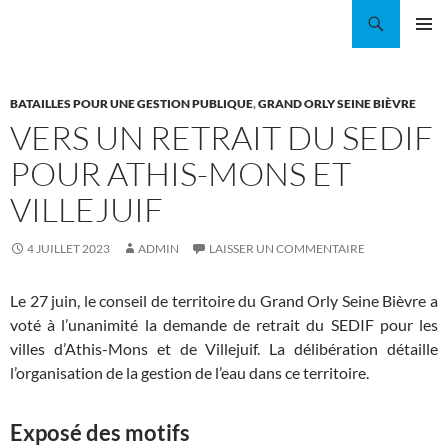
Aller
Recherche
Coordination EAU Île-de-France
au
MENU
contenu
PRINCI
BATAILLES POUR UNE GESTION PUBLIQUE
,
GRAND ORLY SEINE BIÈVRE
VERS UN RETRAIT DU SEDIF
POUR ATHIS-MONS ET
VILLEJUIF
4 JUILLET 2023
ADMIN
LAISSER UN COMMENTAIRE
Le 27 juin, le conseil de territoire du Grand Orly Seine Bièvre a
voté à l’unanimité la demande de retrait du SEDIF pour les
villes d’Athis-Mons et de Villejuif. La délibération détaille
l’organisation de la gestion de l’eau dans ce territoire.
Exposé des motifs