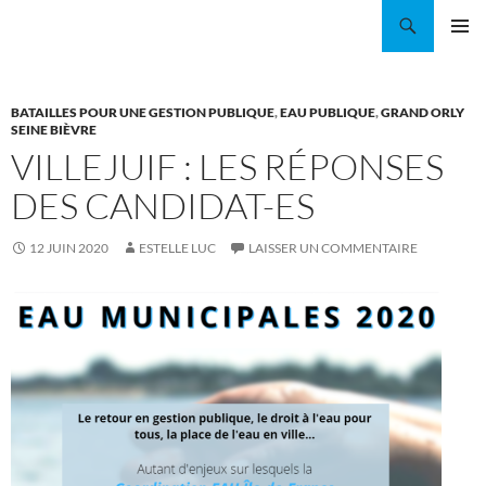
Aller
Recherche
Coordination EAU Île-de-France
au
MENU
contenu
PRINCI
BATAILLES POUR UNE GESTION PUBLIQUE
,
EAU PUBLIQUE
,
GRAND ORLY
SEINE BIÈVRE
VILLEJUIF : LES RÉPONSES
DES CANDIDAT-ES
12 JUIN 2020
ESTELLE LUC
LAISSER UN COMMENTAIRE