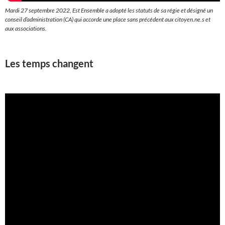
Mardi 27 septembre 2022, Est Ensemble a adopté les statuts de sa régie et désigné un
conseil d’administration (CA) qui accorde une place sans précédent aux citoyen.ne.s et
aux associations.
Les temps changent