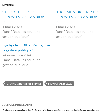
Similaire
CHOISY-LE-ROI : LES
LE KREMLIN-BICÊTRE : LES
RÉPONSES DES CANDIDAT-
RÉPONSES DES CANDIDAT-
ES
ES
1 mars 2020
1 mars 2020
Dans "Batailles pour une
Dans "Batailles pour une
gestion publique"
gestion publique"
Bye bye le SEDIF et Veolia, vive
la gestion publique !
24 novembre 2024
Dans "Batailles pour une
gestion publique"
GRAND ORLY SEINE BIÈVRE
MUNICIPALES 2020
Navigation
ARTICLE PRÉCÉDENT
Faisons renaître la Bièvre, rivière enfouie sous le béton parisien