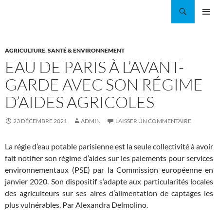
Aller
Recherche
Coordination EAU Île-de-France
au
MENU
contenu
PRINCI
AGRICULTURE
,
SANTÉ & ENVIRONNEMENT
EAU DE PARIS À L’AVANT-
GARDE AVEC SON RÉGIME
D’AIDES AGRICOLES
23 DÉCEMBRE 2021
ADMIN
LAISSER UN COMMENTAIRE
La régie d’eau potable parisienne est la seule collectivité à avoir
fait notifier son régime d’aides sur les paiements pour services
environnementaux (PSE) par la Commission européenne en
janvier 2020. Son dispositif s’adapte aux particularités locales
des agriculteurs sur ses aires d’alimentation de captages les
plus vulnérables. Par Alexandra Delmolino.