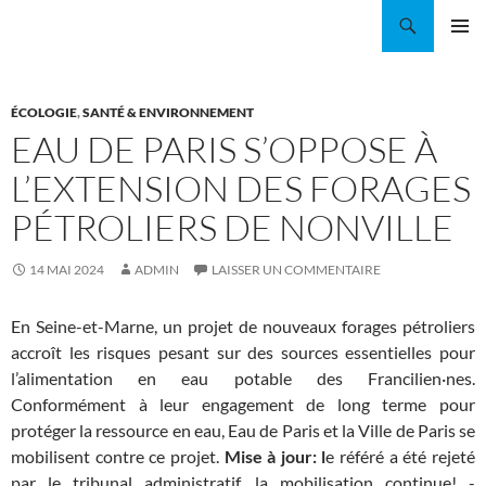
Aller
Recherche
Coordination EAU Île-de-France
au
MENU
contenu
PRINCI
ÉCOLOGIE
,
SANTÉ & ENVIRONNEMENT
EAU DE PARIS S’OPPOSE À
L’EXTENSION DES FORAGES
PÉTROLIERS DE NONVILLE
14 MAI 2024
ADMIN
LAISSER UN COMMENTAIRE
En Seine-et-Marne, un projet de nouveaux forages pétroliers
accroît les risques pesant sur des sources essentielles pour
l’alimentation en eau potable des Francilien·nes.
Conformément à leur engagement de long terme pour
protéger la ressource en eau, Eau de Paris et la Ville de Paris se
mobilisent contre ce projet.
Mise à jour: l
e référé a été rejeté
par le tribunal administratif, la mobilisation continue! -