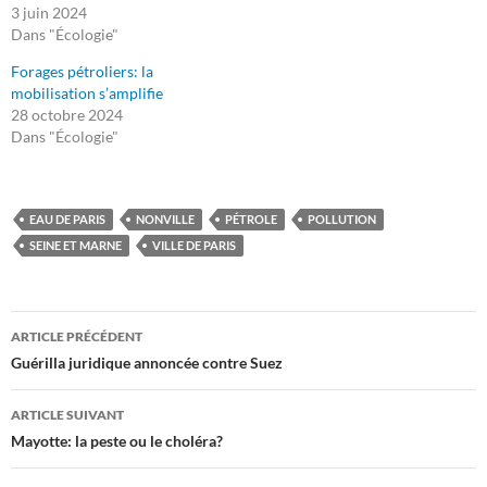
3 juin 2024
Dans "Écologie"
Forages pétroliers: la
mobilisation s’amplifie
28 octobre 2024
Dans "Écologie"
EAU DE PARIS
NONVILLE
PÉTROLE
POLLUTION
SEINE ET MARNE
VILLE DE PARIS
Navigation
ARTICLE PRÉCÉDENT
des
Guérilla juridique annoncée contre Suez
articles
ARTICLE SUIVANT
Mayotte: la peste ou le choléra?