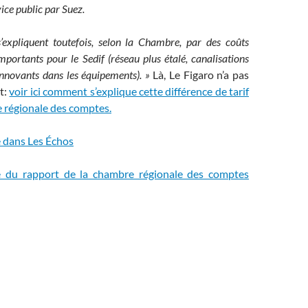
ice public par Suez.
s’expliquent toutefois, selon la Chambre, par des coûts
importants pour le Sedif (réseau plus étalé, canalisations
innovants dans les équipements). »
Là, Le Figaro n’a pas
rt:
voir ici comment s’explique cette différence de tarif
e régionale des comptes.
le dans Les Échos
se du rapport de la chambre régionale des comptes