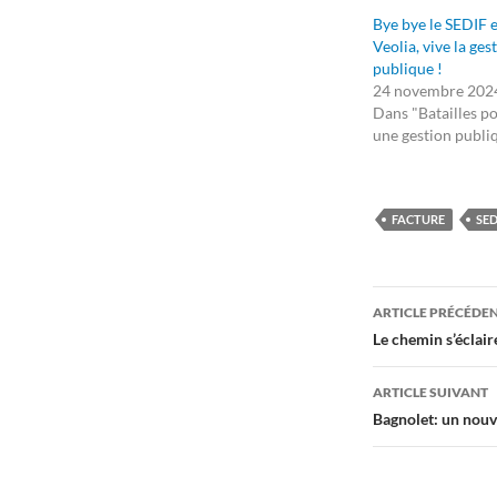
Bye bye le SEDIF e
Veolia, vive la ges
publique !
24 novembre 202
Dans "Batailles p
une gestion publi
FACTURE
SED
Navigati
ARTICLE PRÉCÉDE
des
Le chemin s’éclaire
articles
ARTICLE SUIVANT
Bagnolet: un nouv