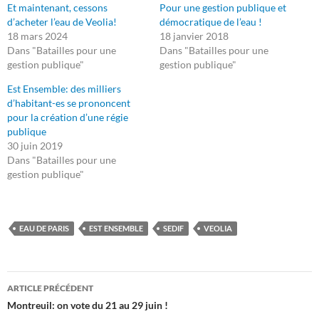
Et maintenant, cessons
Pour une gestion publique et
d’acheter l’eau de Veolia!
démocratique de l’eau !
18 mars 2024
18 janvier 2018
Dans "Batailles pour une
Dans "Batailles pour une
gestion publique"
gestion publique"
Est Ensemble: des milliers
d’habitant-es se prononcent
pour la création d’une régie
publique
30 juin 2019
Dans "Batailles pour une
gestion publique"
EAU DE PARIS
EST ENSEMBLE
SEDIF
VEOLIA
Navigation
ARTICLE PRÉCÉDENT
des
Montreuil: on vote du 21 au 29 juin !