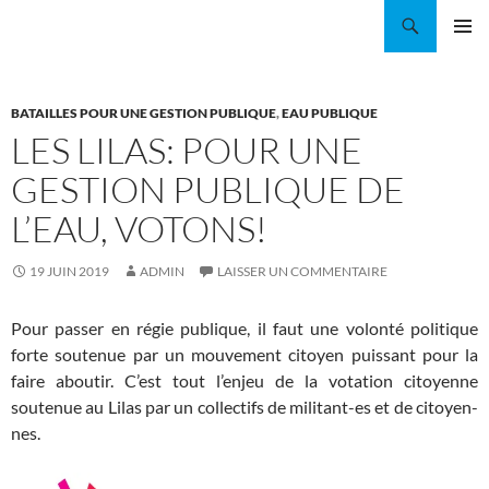
Aller
Recherche
Coordination EAU Île-de-France
au
MENU
contenu
PRINCI
BATAILLES POUR UNE GESTION PUBLIQUE
,
EAU PUBLIQUE
LES LILAS: POUR UNE
GESTION PUBLIQUE DE
L’EAU, VOTONS!
19 JUIN 2019
ADMIN
LAISSER UN COMMENTAIRE
Pour passer en régie publique, il faut une volonté politique
forte soutenue par un mouvement citoyen puissant pour la
faire aboutir. C’est tout l’enjeu de la votation citoyenne
soutenue au Lilas par un collectifs de militant-es et de citoyen-
nes.