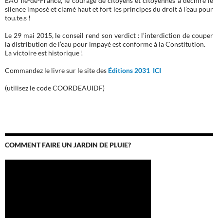
EAU Ile-de-France, le courage de citoyens et citoyennes a déchiré le
silence imposé et clamé haut et fort les principes du droit à l’eau pour
tou.te.s !
Le 29 mai 2015, le conseil rend son verdict : l’interdiction de couper
la distribution de l’eau pour impayé est conforme à la Constitution.
La victoire est historique !
Commandez le livre sur le site des
Éditions 2031 ICI
(utilisez le code COORDEAUIDF)
COMMENT FAIRE UN JARDIN DE PLUIE?