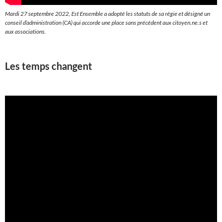
Mardi 27 septembre 2022, Est Ensemble a adopté les statuts de sa régie et désigné un
conseil d’administration (CA) qui accorde une place sans précédent aux citoyen.ne.s et
aux associations.
Les temps changent