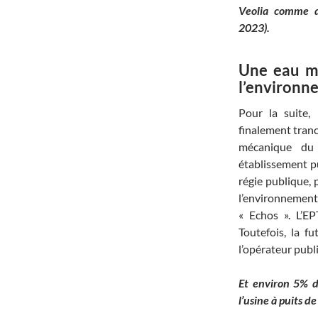
Veolia comme d
2023).
Une eau mo
l’environn
Pour la suite,
finalement tranch
mécanique du 
établissement pu
régie publique,
l’environnement 
« Echos ». L’E
Toutefois, la f
l’opérateur publ
Et environ 5% d
l’usine à puits d