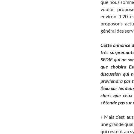
que nous sommes
vouloir propose
environ 1,20 e
proposons actu
général des serv
Cette annonce de
très surprenant
SEDIF qui ne son
que choisira Es
discussion qui 
proviendra pas t
l’eau par les deu
chers que ceux
s’étende pas sur c
« Mais c’est au
une grande qualit
qui restent au s