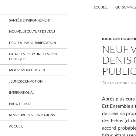
Recherche
Coordination EAU Île-de-France
ACCUEIL
QUI SOMMES
Aller
un réseau qui réunit citoyens et
SANTÉ & ENVIRONNEMENT
associations autour de la ressource
au
en eau en Île-de-France et sur tout le
contenu
NOUVELLE CULTURE DE L’EAU
territoire français, sur tous les
BATAILLES POUR U
aspects: social, environnemental,
DROIT À L’EAU & TARIFICATION
économique, juridique, de la santé,
NEUF V
culturel…
BATAILLES POUR UNE GESTION
DENIS 
PUBLIQUE
PUBLIQ
MOUVEMENT CITOYEN
JEUNESSE EN ACTION
3 DÉCEMBRE 20
INTERNATIONAL
Après plusieurs 
EAU & CLIMAT
Est Ensemble a f
de créer sa prop
RESSOURCES & FORMATIONS
des Echos (ci-de
ACCUEIL
accord probable
futur établisse