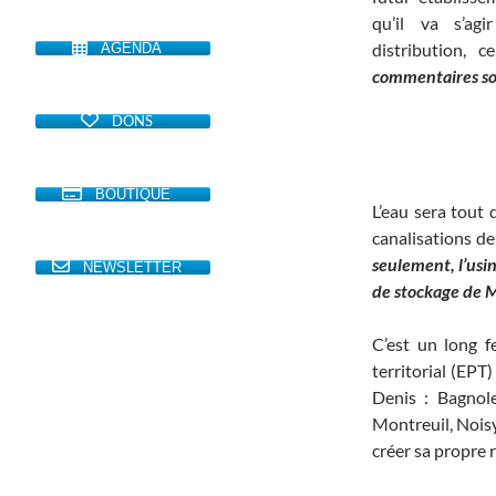
qu’il va s’agi
distribution,
AGENDA
commentaires sont
DONS
BOUTIQUE
L’eau sera tout 
canalisations de 
seulement, l’usi
NEWSLETTER
de stockage de M
C’est un long fe
territorial (EPT
Denis : Bagnole
Montreuil, Noisy
créer sa propre 