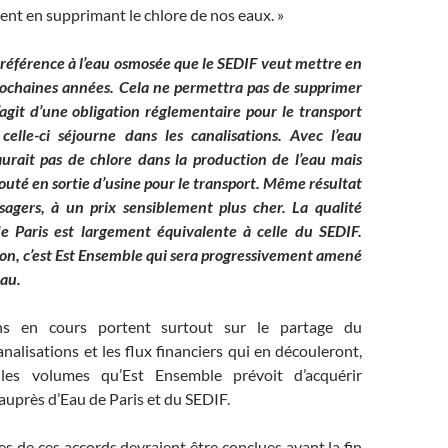
nt en supprimant le chlore de nos eaux. »
t référence à l’eau osmosée que le SEDIF veut mettre en
rochaines années. Cela ne permettra pas de supprimer
s’agit d’une obligation réglementaire pour le transport
celle-ci séjourne dans les canalisations. Avec l’eau
aurait pas de chlore dans la production de l’eau mais
ajouté en sortie d’usine pour le transport. Même résultat
sagers, à un prix sensiblement plus cher. La qualité
de Paris est largement équivalente à celle du SEDIF.
ion, c’est Est Ensemble qui sera progressivement amené
eau.
ons en cours portent surtout sur le partage du
nalisations et les flux financiers qui en découleront,
les volumes qu’Est Ensemble prévoit d’acquérir
uprès d’Eau de Paris et du SEDIF.
es de ces accords devraient être conclues avant la fin