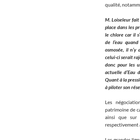
qualité, notamme
M. Loiseleur fai
place dans les p
le chlore car il 
de l’eau quand 
osmosée, il n’y 
celui-ci serait r
donc pour les u
actuelle d’Eau 
Quant à la press
à piloter son rés
Les négociati
patrimoine de ca
ainsi que sur 
respectivement a
Les grandes lign