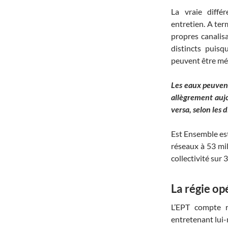
La vraie diffé
entretien. A ter
propres canalis
distincts puis
peuvent être mé
Les eaux peuvent
allègrement aujo
versa, selon les 
Est Ensemble es
réseaux à 53 mil
collectivité sur 
La régie op
L’EPT compte r
entretenant lui-m