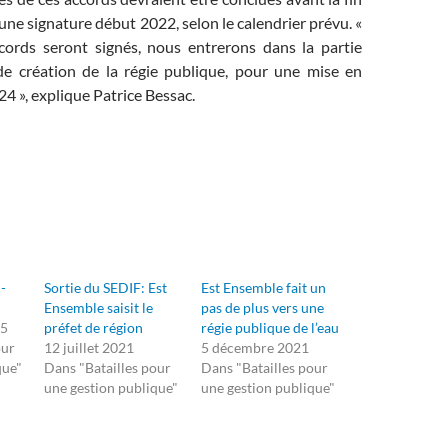
 une signature début 2022, selon le calendrier prévu. «
ords seront signés, nous entrerons dans la partie
de création de la régie publique, pour une mise en
024 », explique Patrice Bessac.
-
Sortie du SEDIF: Est
Est Ensemble fait un
Ensemble saisit le
pas de plus vers une
25
préfet de région
régie publique de l’eau
our
12 juillet 2021
5 décembre 2021
que"
Dans "Batailles pour
Dans "Batailles pour
une gestion publique"
une gestion publique"