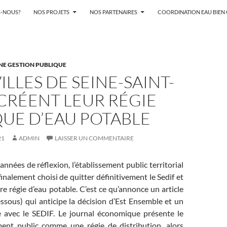
-NOUS?
NOS PROJETS
NOS PARTENAIRES
COORDINATION EAU BIE
NE GESTION PUBLIQUE
ILLES DE SEINE-SAINT-
CRÉENT LEUR RÉGIE
UE D’EAU POTABLE
21
ADMIN
LAISSER UN COMMENTAIRE
années de réflexion, l’établissement public territorial
inalement choisi de quitter définitivement le Sedif et
re régie d’eau potable. C’est ce qu’annonce un article
ssous) qui anticipe la décision d’Est Ensemble et un
 avec le SEDIF. Le journal économique présente le
ment public comme une régie de distribution, alors