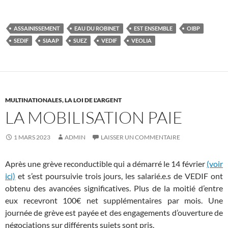
ASSAINISSEMENT
EAU DU ROBINET
EST ENSEMBLE
OIBP
SEDIF
SIAAP
SUEZ
VEDIF
VEOLIA
MULTINATIONALES, LA LOI DE L'ARGENT
LA MOBILISATION PAIE
1 MARS 2023
ADMIN
LAISSER UN COMMENTAIRE
Après une grève reconductible qui a démarré le 14 février
(voir
ici)
et s’est poursuivie trois jours, les salarié.e.s de VEDIF ont
obtenu des avancées significatives. Plus de la moitié d’entre
eux recevront 100€ net supplémentaires par mois. Une
journée de grève est payée et des engagements d’ouverture de
négociations sur différents sujets sont pris.