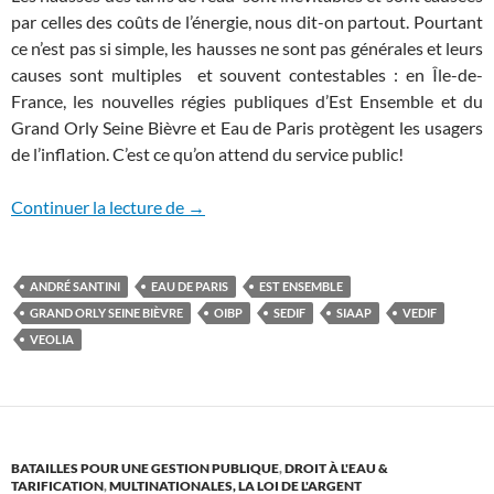
par celles des coûts de l’énergie, nous dit-on partout. Pourtant
ce n’est pas si simple, les hausses ne sont pas générales et leurs
causes sont multiples et souvent contestables : en Île-de-
France, les nouvelles régies publiques d’Est Ensemble et du
Grand Orly Seine Bièvre et Eau de Paris protègent les usagers
de l’inflation. C’est ce qu’on attend du service public!
La très résistible montée des tarifs de l’e
Continuer la lecture de
→
ANDRÉ SANTINI
EAU DE PARIS
EST ENSEMBLE
GRAND ORLY SEINE BIÈVRE
OIBP
SEDIF
SIAAP
VEDIF
VEOLIA
BATAILLES POUR UNE GESTION PUBLIQUE
,
DROIT À L'EAU &
TARIFICATION
,
MULTINATIONALES, LA LOI DE L'ARGENT