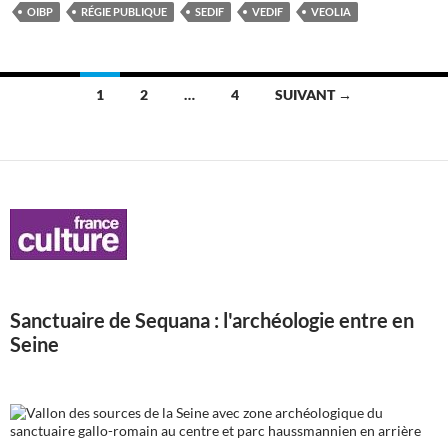
OIBP
RÉGIE PUBLIQUE
SEDIF
VEDIF
VEOLIA
Navigation
1
2
…
4
SUIVANT →
des
articles
Sanctuaire de Sequana : l'archéologie entre en
Seine