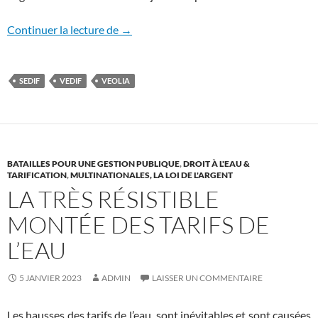
La mobilisation paie
Continuer la lecture de
→
SEDIF
VEDIF
VEOLIA
BATAILLES POUR UNE GESTION PUBLIQUE
,
DROIT À L'EAU &
TARIFICATION
,
MULTINATIONALES, LA LOI DE L'ARGENT
LA TRÈS RÉSISTIBLE
MONTÉE DES TARIFS DE
L’EAU
5 JANVIER 2023
ADMIN
LAISSER UN COMMENTAIRE
Les hausses des tarifs de l’eau sont inévitables et sont causées