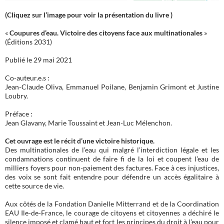
(Cliquez sur l’image pour voir la présentation du livre )
«
Coupures d’eau. Victoire des citoyens face aux multinationales
»
(Éditions 2031)
Publié le 29 mai 2021
Co-auteur.e.s :
Jean-Claude Oliva, Emmanuel Poilane, Benjamin Grimont et Justine
Loubry.
Préface :
Jean Glavany, Marie Toussaint et Jean-Luc Mélenchon.
Cet ouvrage est le récit d’une victoire historique.
Des multinationales de l’eau qui malgré l’interdiction légale et les
condamnations continuent de faire fi de la loi et coupent l’eau de
milliers foyers pour non-paiement des factures. Face à ces injustices,
des voix se sont fait entendre pour défendre un accès égalitaire à
cette source de vie.
Aux côtés de la Fondation Danielle Mitterrand et de la Coordination
EAU Ile-de-France, le courage de citoyens et citoyennes a déchiré le
silence imposé et clamé haut et fort les principes du droit à l’eau pour