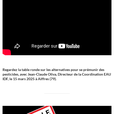
Regardez la table ronde sur les alternatives pour se prémunir des
pesticides, avec Jean-Claude Oliva, Directeur de la Coordination EAU
IDF, le 15 mars 2025 à Aiffres (79).