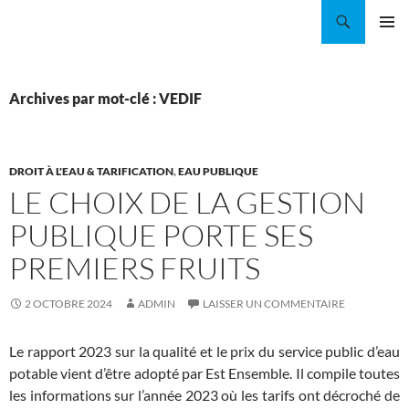
Aller
Recherche
Coordination EAU Île-de-France
au
MENU
contenu
PRINCI
Archives par mot-clé : VEDIF
DROIT À L'EAU & TARIFICATION
,
EAU PUBLIQUE
LE CHOIX DE LA GESTION
PUBLIQUE PORTE SES
PREMIERS FRUITS
2 OCTOBRE 2024
ADMIN
LAISSER UN COMMENTAIRE
Le rapport 2023 sur la qualité et le prix du service public d’eau
potable vient d’être adopté par Est Ensemble. Il compile toutes
les informations sur l’année 2023 où les tarifs ont décroché de