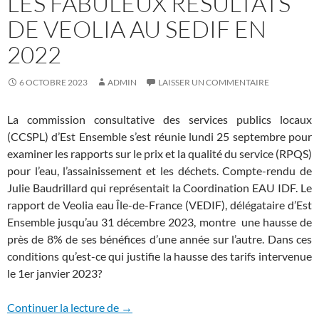
LES FABULEUX RÉSULTATS
DE VEOLIA AU SEDIF EN
2022
6 OCTOBRE 2023
ADMIN
LAISSER UN COMMENTAIRE
La commission consultative des services publics locaux
(CCSPL) d’Est Ensemble s’est réunie lundi 25 septembre pour
examiner les rapports sur le prix et la qualité du service (RPQS)
pour l’eau, l’assainissement et les déchets. Compte-rendu de
Julie Baudrillard qui représentait la Coordination EAU IDF. Le
rapport de Veolia eau Île-de-France (VEDIF), délégataire d’Est
Ensemble jusqu’au 31 décembre 2023, montre une hausse de
près de 8% de ses bénéfices d’une année sur l’autre. Dans ces
conditions qu’est-ce qui justifie la hausse des tarifs intervenue
le 1er janvier 2023?
Les fabuleux résultats de Veolia au SEDI
Continuer la lecture de
→