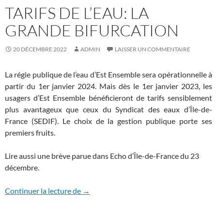
TARIFS DE L’EAU: LA
GRANDE BIFURCATION
20 DÉCEMBRE 2022
ADMIN
LAISSER UN COMMENTAIRE
La régie publique de l’eau d’Est Ensemble sera opérationnelle à
partir du 1er janvier 2024. Mais dès le 1er janvier 2023, les
usagers d’Est Ensemble bénéficieront de tarifs sensiblement
plus avantageux que ceux du Syndicat des eaux d’Île-de-
France (SEDIF). Le choix de la gestion publique porte ses
premiers fruits.
Lire aussi une brève parue dans Echo d’Île-de-France du 23
décembre.
Tarifs de l’eau: la grande bifurcation
Continuer la lecture de
→