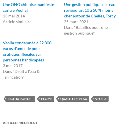
Une ONG chinoise manifeste
Une gestion publique de l’eau
contre Veolia!
reviendrait 10 à 50 % moins
13 mai 2014
cher autour de Chelles, Torcy…
Article similaire
25 mars 2021
Dans "Batailles pour une
gestion publique"
Veolia condamnée à 22 000
euros d’amende pour
pratiques illégales sur
personnes handicapées
3 mai 2017
Dans "Droit à l'eau &
Tarification"
EAU DU ROBINET
PLOMB
QUALITÉ DE L'EAU
VEOLIA
Navigation
ARTICLE PRÉCÉDENT