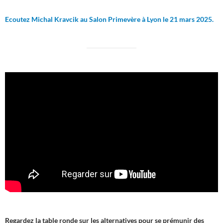
Ecoutez Michal Kravcik au Salon Primevère à Lyon le 21 mars 2025.
Regardez la table ronde sur les alternatives pour se prémunir des