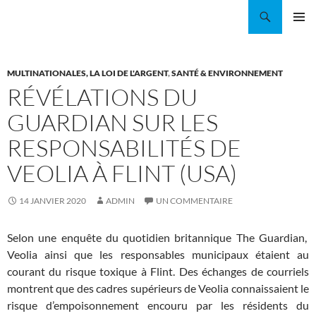
Aller
Recherche
Coordination EAU Île-de-France
au
MENU
contenu
PRINCI
MULTINATIONALES, LA LOI DE L'ARGENT
,
SANTÉ & ENVIRONNEMENT
RÉVÉLATIONS DU
GUARDIAN SUR LES
RESPONSABILITÉS DE
VEOLIA À FLINT (USA)
14 JANVIER 2020
ADMIN
UN COMMENTAIRE
Selon une enquête du quotidien britannique The Guardian,
Veolia ainsi que les responsables municipaux étaient au
courant du risque toxique à Flint. Des échanges de courriels
montrent que des cadres supérieurs de Veolia connaissaient le
risque d’empoisonnement encouru par les résidents du