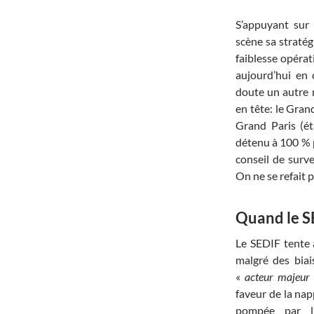
S’appuyant sur
scène sa stratég
faiblesse opérat
aujourd’hui en 
doute un autre 
en tête: le Gran
Grand Paris (ét
détenu à 100 % p
conseil de surv
On ne se refait 
Quand le SE
Le SEDIF tente 
malgré des biai
«
acteur majeur 
faveur de la na
pompée par l