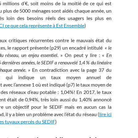
5 millions d’€, soit moins de la moitié de ce qui est
 plus de 5000 ménages sont aidés chaque année, un
ès loin des besoins réels des usagers les plus en
ICI ce que cela représente à Est Ensemble
)
ux critiques récurrentes contre le mauvais état du
ites, le rapport présente (p29) un encadré intitulé
« le
u réseau, un enjeu essentiel
. » On peut y lire : «
En
 dernières années, le SEDIF a renouvelé 1,4 % du linéaire
chaque année. »
En contradiction avec la page 37 du
t qui indique un taux moyen annuel de
t avec l’annexe 1 où est indiqué (p7) le taux moyen de
des réseaux d’eau potable : 1,04%! En 2017, le taux
nt était de 0,94%, très loin aussi du 1,40% annoncé
re un objectif pour le SEDIF mais en aucun cas la
ond, il y a bien un problème avec l’état du réseau (
lire ici
les tuyaux percés du SEDIF
)