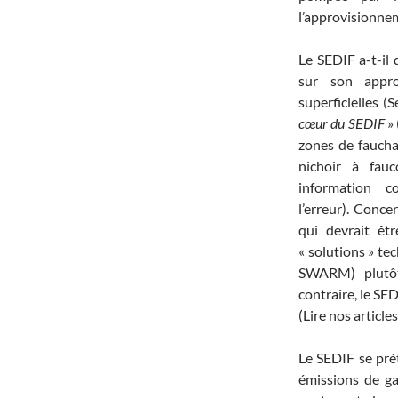
l’approvisionnem
Le SEDIF a-t-il
sur son appro
superficielles (
cœur du SEDIF
» 
zones de faucha
nichoir à fauc
information 
l’erreur). Conce
qui devrait êtr
« solutions » te
SWARM) plutôt
contraire, le SE
(Lire nos article
Le SEDIF se pré
émissions de ga