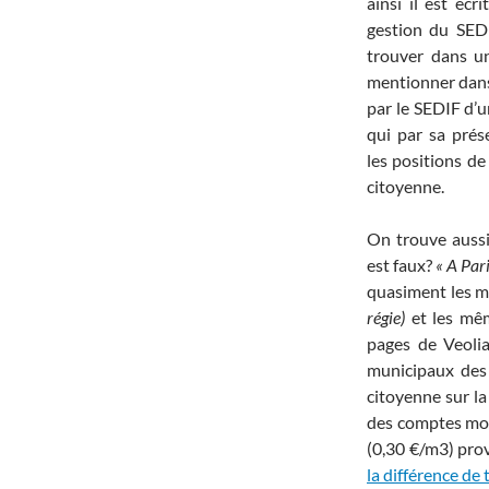
ainsi il est éc
gestion du SEDI
trouver dans u
mentionner dans
par le SEDIF d’
qui par sa prés
les positions de
citoyenne.
On trouve aussi 
est faux?
« A Pari
quasiment les m
régie)
et les mêm
pages de Veolia
municipaux des 
citoyenne sur la
des comptes mont
(0,30 €/m3) pro
la différence de 