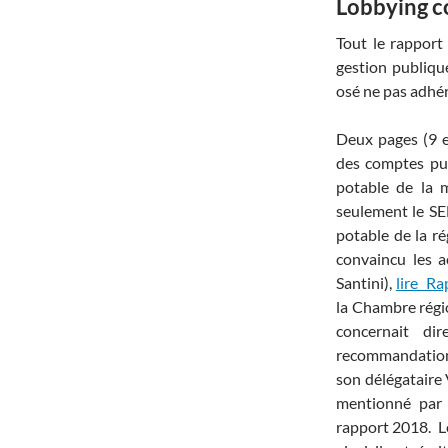
Lobbying co
Tout le rapport
gestion publique
osé ne pas adhé
Deux pages (9 e
des comptes publ
potable de la 
seulement le SE
potable de la ré
convaincu les a
Santini),
lire Ra
la Chambre régio
concernait di
recommandations
son délégataire V
mentionné par 
rapport 2018. Le