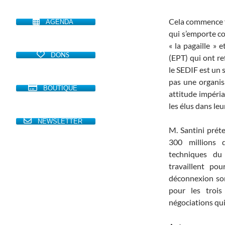
Cela commence fo
AGENDA
qui s’emporte con
« la pagaille » 
DONS
(EPT) qui ont re
le SEDIF est un s
pas une organis
BOUTIQUE
attitude impéria
les élus dans leur
NEWSLETTER
M. Santini prét
300 millions d
techniques du
travaillent po
déconnexion son
pour les troi
négociations qu