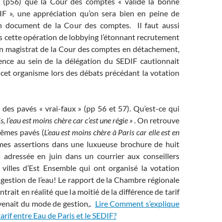
rit (p56) que la Cour des comptes « valide la bonne
F », une appréciation qu’on sera bien en peine de
n document de la Cour des comptes. Il faut aussi
 cette opération de lobbying l’étonnant recrutement
un magistrat de la Cour des comptes en détachement,
ence au sein de la délégation du SEDIF cautionnait
 cet organisme lors des débats précédant la votation
des pavés « vrai-faux » (pp 56 et 57). Qu’est-ce qui
s, l’eau est moins chère car c’est une régie » .
On retrouve
êmes pavés (
L’eau est moins chère à Paris car elle est en
es assertions dans une luxueuse brochure de huit
 adressée en juin dans un courrier aux conseillers
villes d’Est Ensemble qui ont organisé la votation
 gestion de l’eau! Le rapport de la Chambre régionale
rait en réalité que la moitié de la différence de tarif
venait du mode de gestion,.
Lire Comment s’explique
tarif entre Eau de Paris et le SEDIF?