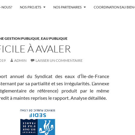
-NOUS?
NOS PROJETS
NOS PARTENAIRES
COORDINATION EAU BIE
NE GESTION PUBLIQUE
,
EAU PUBLIQUE
FICILE À AVALER
019
ADMIN
LAISSER UN COMMENTAIRE
port annuel du Syndicat des eaux d’Île-de-France
ernant par sa partialité et ses irrégularités. L’annexe
églementaire de référence) produit par le même
edit à maintes reprises le rapport. Analyse détaillée.