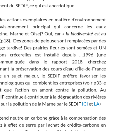
ent du SEDIF, ce qui est anecdotique.
 des actions exemplaires en matière d’environnement
visionnement principal qui concerne les eaux
Seine, Marne et Oise)? Oui, car «
la biodiversité est au
(p18). Des zones de pelouse sont remplacées par des
ge tardive! Des prairies fleuries sont semées et UN
ons crécerelles est installé depuis …1996 (une
communiquée dans le rapport 2018, cherchez
rnant la préservation des cours d’eau d’Île-de-France
e un sujet majeur, le SEDIF préfère favoriser les
chnologiques qui comblent les entreprises (voir p33 le
 que l’action en amont contre la pollution. Au
DIF continue à contribuer à la dégradation des rivières
s sur la pollution de la Marne par le SEDIF
ICI
et
LA
)
tend neutre en carbone grâce à la compensation des
z à effet de serre par l’achat de crédits-carbone en