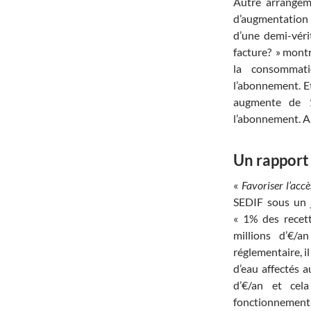
Autre arrangeme
d’augmentation d
d’une demi-véri
facture? » montr
la consommat
l’abonnement. Et 
augmente de 
l’abonnement. Au
Un rapport
«
Favoriser l’accè
SEDIF sous un jo
« 1% des recett
millions d’€/a
réglementaire, il
d’eau affectés a
d’€/an et cel
fonctionnement p