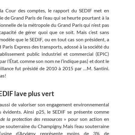
 la Cour des comptes, le rapport du SEDIF met en
ie de Grand Paris de l’eau qui se heurte pourtant à la
ionnelle de la métropole du Grand Paris qui n’est pas
capacité de gérer quoi que ce soit. Mais c’est sans
modèle que le SEDIF, ou en tout cas son président, a
d Paris Express des transports, adossé à la société du
ablissement public industriel et commercial (EPIC)
ar l’État. comme son nom ne l’indique pas) et dont le
eillance fut présidé de 2010 à 2015 par …M. Santini.
pas!
DIF lave plus vert
aussi de valoriser son engagement environnemental
s évidents. Ainsi p25, le SEDIF se présente comme
de la protection des ressources
» pour son action en
ppe souterraine du Champigny. Mais l’eau souterraine
’usine d’Arvigny représente moins de 3% de