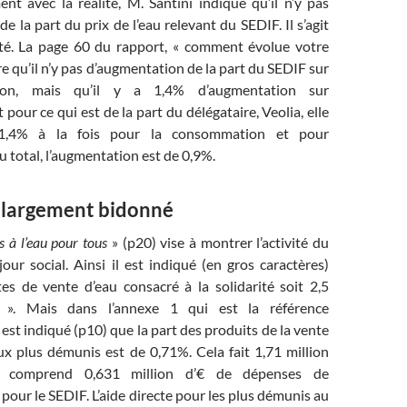
nt avec la réalité, M. Santini indique qu’il n’y pas
e la part du prix de l’eau relevant du SEDIF. Il s’agit
té. La page 60 du rapport, « comment évolue votre
e qu’il n’y pas d’augmentation de la part du SEDIF sur
ion, mais qu’il y a 1,4% d’augmentation sur
pour ce qui est de la part du délégataire, Veolia, elle
1,4% à la fois pour la consommation et pour
 total, l’augmentation est de 0,9%.
 largement bidonné
s à l’eau pour tous
» (p20) vise à montrer l’activité du
ur social. Ainsi il est indiqué (en gros caractères)
es de vente d’eau consacré à la solidarité soit 2,5
n ». Mais dans l’annexe 1 qui est la référence
 est indiqué (p10) que la part des produits de la vente
ux plus démunis est de 0,71%. Cela fait 1,71 million
a comprend 0,631 million d’€ de dépenses de
our le SEDIF. L’aide directe pour les plus démunis au