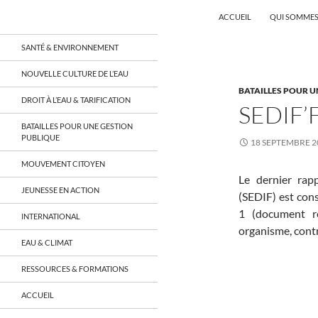
Recherche
Coordination EAU Île-de-France
ACCUEIL
QUI SOMMES
Aller
un réseau qui réunit citoyens et
SANTÉ & ENVIRONNEMENT
associations autour de la ressource
au
en eau en Île-de-France et sur tout le
contenu
NOUVELLE CULTURE DE L’EAU
territoire français, sur tous les
BATAILLES POUR U
aspects: social, environnemental,
DROIT À L’EAU & TARIFICATION
économique, juridique, de la santé,
SEDIF’
culturel…
BATAILLES POUR UNE GESTION
PUBLIQUE
18 SEPTEMBRE 2
MOUVEMENT CITOYEN
Le dernier rap
JEUNESSE EN ACTION
(SEDIF) est const
1 (document r
INTERNATIONAL
organisme, contr
EAU & CLIMAT
RESSOURCES & FORMATIONS
ACCUEIL