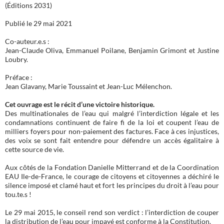
(Éditions 2031)
Publié le 29 mai 2021
Co-auteur.e.s :
Jean-Claude Oliva, Emmanuel Poilane, Benjamin Grimont et Justine
Loubry.
Préface :
Jean Glavany, Marie Toussaint et Jean-Luc Mélenchon.
Cet ouvrage est le récit d’une victoire historique.
Des multinationales de l’eau qui malgré l’interdiction légale et les
condamnations continuent de faire fi de la loi et coupent l’eau de
milliers foyers pour non-paiement des factures. Face à ces injustices,
des voix se sont fait entendre pour défendre un accès égalitaire à
cette source de vie.
Aux côtés de la Fondation Danielle Mitterrand et de la Coordination
EAU Ile-de-France, le courage de citoyens et citoyennes a déchiré le
silence imposé et clamé haut et fort les principes du droit à l’eau pour
tou.te.s !
Le 29 mai 2015, le conseil rend son verdict : l’interdiction de couper
la distribution de l’eau pour impayé est conforme à la Constitution.