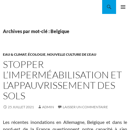
Aller
Recherche
Coordination EAU Île-de-France
au
MENU
contenu
PRINCI
Archives par mot-clé : Belgique
EAU & CLIMAT
,
ÉCOLOGIE
,
NOUVELLE CULTURE DE L'EAU
STOPPER
L’IMPERMÉABILISATION ET
L’APPAUVRISSEMENT DES
SOLS
25 JUILLET 2021
ADMIN
LAISSER UN COMMENTAIRE
Les récentes inondations en Allemagne, Belgique et dans le
nord-est de la France questionnent notre capacité à s’en