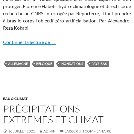
protéger. Florence Habets, hydro-climatologue et directrice de
recherche au
CNRS,
interrogée par Reporterre, il faut prendre
à bras le corps l’objectif zéro artificialisation. Par Alexandre-
Reza Kokabi.
Stopper l’imperméabilisation et l’appauv
Continuer la lecture de
→
ALLEMAGNE
BELGIQUE
INONDATIONS
PAYS-BAS
EAU & CLIMAT
PRÉCIPITATIONS
EXTRÊMES ET CLIMAT
16 JUILLET 2021
ADMIN
LAISSER UN COMMENTAIRE