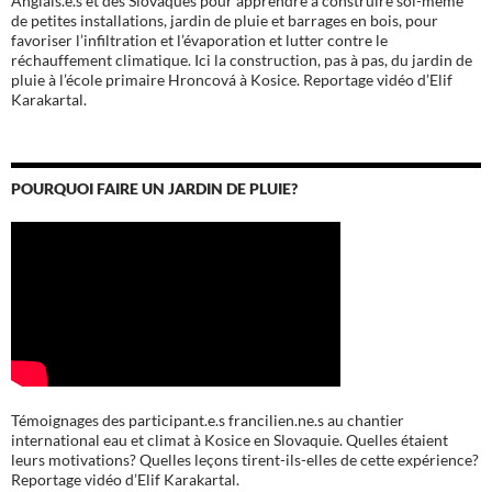
Anglais.e.s et des Slovaques pour apprendre à construire soi-même
de petites installations, jardin de pluie et barrages en bois, pour
favoriser l’infiltration et l’évaporation et lutter contre le
réchauffement climatique. Ici la construction, pas à pas, du jardin de
pluie à l’école
primaire Hroncová à Kosice.
Reportage vidéo d’Elif
Karakartal.
POURQUOI FAIRE UN JARDIN DE PLUIE?
Témoignages des participant.e.s francilien.ne.s au chantier
international eau et climat à Kosice en Slovaquie. Quelles étaient
leurs motivations? Quelles leçons tirent-ils-elles de cette expérience?
Reportage vidéo d’Elif Karakartal.