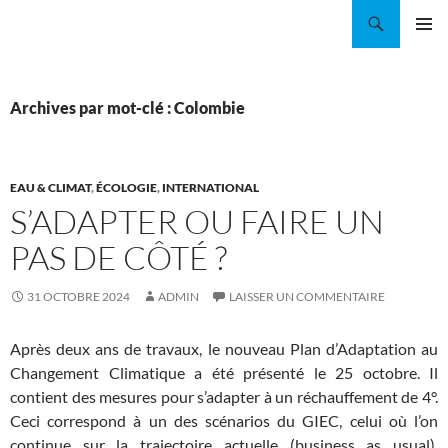
Aller
Recherche
Coordination EAU Île-de-France
au
MENU
contenu
PRINCI
Archives par mot-clé : Colombie
EAU & CLIMAT
,
ÉCOLOGIE
,
INTERNATIONAL
S’ADAPTER OU FAIRE UN
PAS DE CÔTÉ ?
31 OCTOBRE 2024
ADMIN
LAISSER UN COMMENTAIRE
Après deux ans de travaux, le nouveau Plan d’Adaptation au
Changement Climatique a été présenté le 25 octobre. Il
contient des mesures pour s’adapter à un réchauffement de 4°.
Ceci correspond à un des scénarios du GIEC, celui où l’on
continue sur la trajectoire actuelle (business as usual).