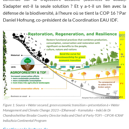
S’adapter est-il la seule solution ? Et y a-t-il un lien avec la
défense de la biodiversité, à l’heure où se tient la COP 16 ? Par
Daniel Hofnung, co-président de la Coordination EAU IDF.
Figure 1: Source « Water secured, green economic transition » présentation à « Water
Management and Climate Change 2023 » (Dharwad – Karnataka – Inde) de Dr
Chandrashekhar Biradar Country Director India and Chief of Party-TOFI – CIFOR-ICRAF
India/Asia Continental Program
S’adapter ou faire un pas de côté ?