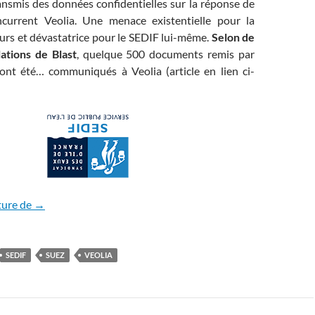
ansmis des données confidentielles sur la réponse de
current Veolia. Une menace existentielle pour la
urs et dévastatrice pour le SEDIF lui-même.
Selon de
ations de Blast
, quelque 500 documents remis par
nt été… communiqués à Veolia (article en lien ci-
SEDIF: favoritisme ou « grosse bêtise » ?
ture de
→
SEDIF
SUEZ
VEOLIA