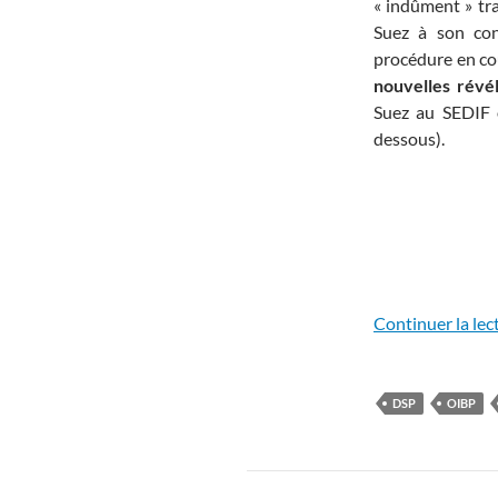
« indûment » tr
Suez à son con
procédure en co
nouvelles révél
Suez au SEDIF o
dessous).
Continuer la lec
DSP
OIBP