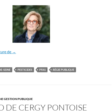
Municipales 2026: Saint-Cloud (Grand Paris Seine Ouest, 
ture de
→
E-SEINE
PESTICIDES
PFAS
RÉGIE PUBLIQUE
NE GESTION PUBLIQUE
O DE CERGY PONTOISE