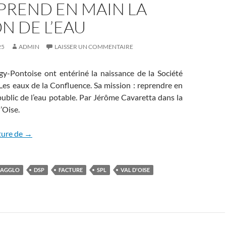
EPREND EN MAIN LA
N DE L’EAU
25
ADMIN
LAISSER UN COMMENTAIRE
gy-Pontoise ont entériné la naissance de la Société
Les eaux de la Confluence. Sa mission : reprendre en
public de l’eau potable. Par Jérôme Cavaretta dans la
’Oise.
L’agglo de Cergy Pontoise (95) reprend en main la gestion d
ture de
→
 AGGLO
DSP
FACTURE
SPL
VAL D'OISE