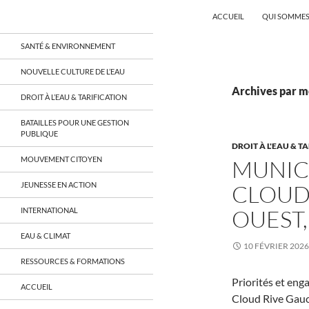
Recherche
Coordination EAU Île-de-France
ACCUEIL
QUI SOMMES
Aller
un réseau qui réunit citoyens et
SANTÉ & ENVIRONNEMENT
associations autour de la ressource
au
en eau en Île-de-France et sur tout le
contenu
NOUVELLE CULTURE DE L’EAU
territoire français, sur tous les
aspects: social, environnemental,
Archives par m
DROIT À L’EAU & TARIFICATION
économique, juridique, de la santé,
culturel…
BATAILLES POUR UNE GESTION
PUBLIQUE
DROIT À L'EAU & T
MOUVEMENT CITOYEN
MUNICI
JEUNESSE EN ACTION
CLOUD 
OUEST,
INTERNATIONAL
EAU & CLIMAT
10 FÉVRIER 2026
RESSOURCES & FORMATIONS
Priorités et eng
ACCUEIL
Cloud Rive Gauc