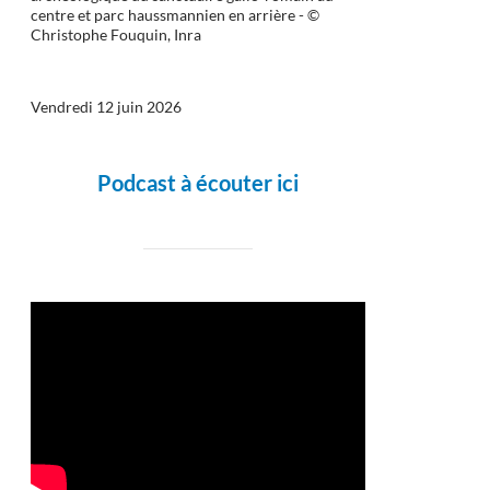
centre et parc haussmannien en arrière - ©
Christophe Fouquin, Inra
Vendredi 12 juin 2026
Podcast à écouter ici
92)