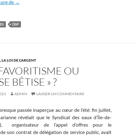
Le début de la fin pour les DSP?
ture de
→
ES
DSP
LA LOI DE L'ARGENT
 FAVORITISME OU
E BÊTISE » ?
023
ADMIN
LAISSER UN COMMENTAIRE
presque passée inaperçue au cœur de l’été: fin juillet,
arianne révélait que le Syndicat des eaux d’Île-de-
), organisateur de l’appel d’offres pour le
e son contrat de délégation de service public, avait