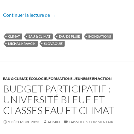
Inspiration slovaque pour le Garon
Continuer la lecture de
→
CLIMAT
EAU & CLIMAT
EAU DE PLUIE
INONDATIONS
MICHAL KRAVCIK
SLOVAQUIE
EAU & CLIMAT
,
ÉCOLOGIE
,
FORMATIONS
,
JEUNESSE EN ACTION
BUDGET PARTICIPATIF :
UNIVERSITÉ BLEUE ET
CLASSES EAU ET CLIMAT
5 DÉCEMBRE 2023
ADMIN
LAISSER UN COMMENTAIRE