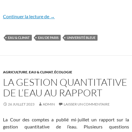
Budget participatif : Université bleue et 
Continuer la lecture de
→
EAU & CLIMAT
EAU DE PARIS
UNIVERSITÉ BLEUE
AGRICULTURE
,
EAU & CLIMAT
,
ÉCOLOGIE
LA GESTION QUANTITATIVE
DE L’EAU AU RAPPORT
26 JUILLET 2023
ADMIN
LAISSER UN COMMENTAIRE
La Cour des comptes a publié mi-juillet un rapport sur la
gestion quantitative de l’eau. Plusieurs questions