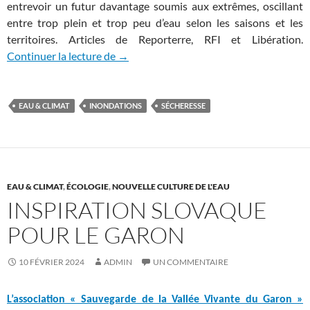
entrevoir un futur davantage soumis aux extrêmes, oscillant
entre trop plein et trop peu d’eau selon les saisons et les
territoires. Articles de Reporterre, RFI et Libération.
Hydrologie: les inégalités se creusent entr
Continuer la lecture de
→
EAU & CLIMAT
INONDATIONS
SÉCHERESSE
EAU & CLIMAT
,
ÉCOLOGIE
,
NOUVELLE CULTURE DE L'EAU
INSPIRATION SLOVAQUE
POUR LE GARON
10 FÉVRIER 2024
ADMIN
UN COMMENTAIRE
L’association « Sauvegarde de la Vallée Vivante du Garon »