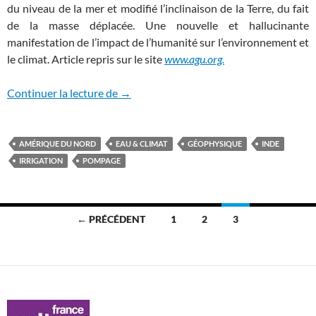
du niveau de la mer et modifié l’inclinaison de la Terre, du fait
de la masse déplacée. Une nouvelle et hallucinante
manifestation de l’impact de l’humanité sur l’environnement et
le climat. Article repris sur le site
www.agu.org.
Le pompage massif de l’eau modifie l’incli
Continuer la lecture de
→
AMÉRIQUE DU NORD
EAU & CLIMAT
GÉOPHYSIQUE
INDE
IRRIGATION
POMPAGE
Navigation
← PRÉCÉDENT
1
2
3
des
articles