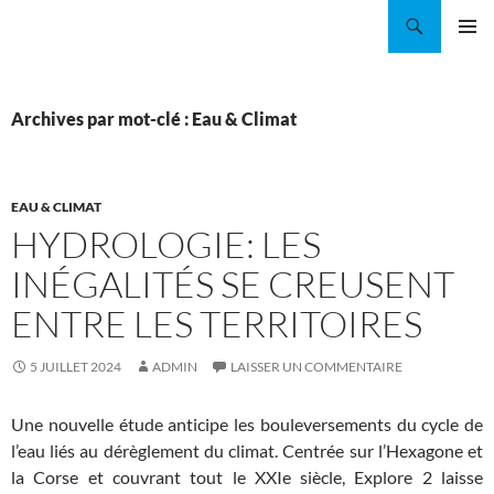
Aller
Recherche
Coordination EAU Île-de-France
au
MENU
contenu
PRINCI
Archives par mot-clé : Eau & Climat
EAU & CLIMAT
HYDROLOGIE: LES
INÉGALITÉS SE CREUSENT
ENTRE LES TERRITOIRES
5 JUILLET 2024
ADMIN
LAISSER UN COMMENTAIRE
Une nouvelle étude anticipe les bouleversements du cycle de
l’eau liés au dérèglement du climat. Centrée sur l’Hexagone et
la Corse et couvrant tout le XXIe siècle, Explore 2 laisse