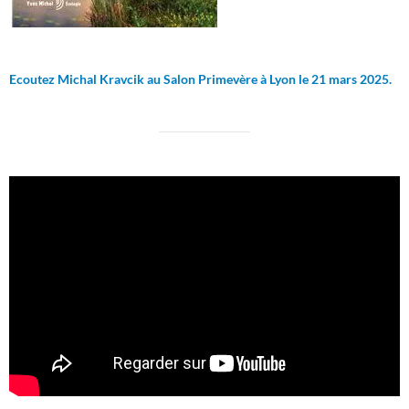
Ecoutez Michal Kravcik au Salon Primevère à Lyon le 21 mars 2025.