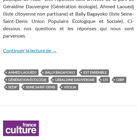
Géraldine Dauvergne (Génération écologie), Ahmed Laouedj
(liste citoyenne non partisane) et Bally Bagayoko (liste Seine-
Saint-Denis Union Populaire Écologique et Sociale). Ci-
dessous nos questions et les réponses qui nous sont
parvenues.
A l’eau le sénat, vous nous entendez?
Continuer la lecture de
→
AHMED LAOUEDJ
BALLY BAGAYOKO
EST ENSEMBLE
GÉNÉRATION ÉCOLOGIE
GÉRALDINE DAUVERGNE
LFI
OIBP
SEDIF
SEINE SAINT-DENIS
VEOLIA