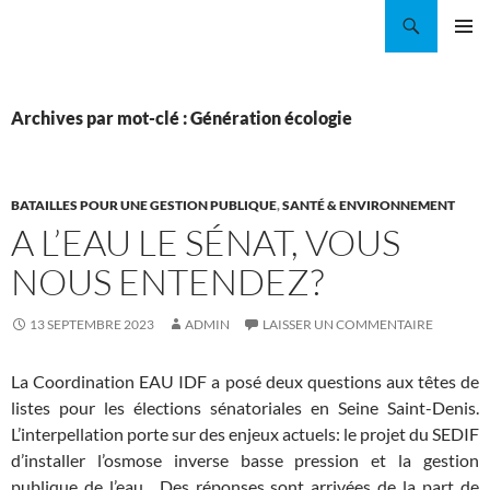
Aller
Recherche
Coordination EAU Île-de-France
au
MENU
contenu
PRINCI
Archives par mot-clé : Génération écologie
BATAILLES POUR UNE GESTION PUBLIQUE
,
SANTÉ & ENVIRONNEMENT
A L’EAU LE SÉNAT, VOUS
NOUS ENTENDEZ?
13 SEPTEMBRE 2023
ADMIN
LAISSER UN COMMENTAIRE
La Coordination EAU IDF a posé deux questions aux têtes de
listes pour les élections sénatoriales en Seine Saint-Denis.
L’interpellation porte sur des enjeux actuels: le projet du SEDIF
d’installer l’osmose inverse basse pression et la gestion
publique de l’eau. Des réponses sont arrivées de la part de