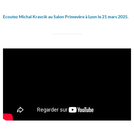
Ecoutez Michal Kravcik au Salon Primevère à Lyon le 21 mars 2025.