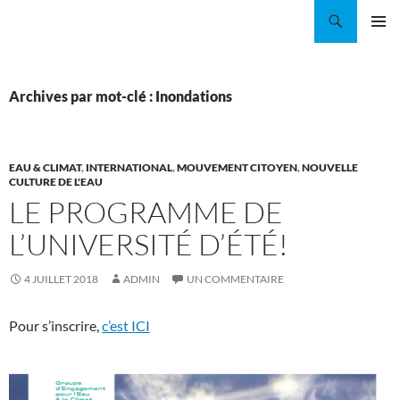
Aller
Recherche
Coordination EAU Île-de-France
au
MENU
contenu
PRINCI
Archives par mot-clé : Inondations
EAU & CLIMAT
,
INTERNATIONAL
,
MOUVEMENT CITOYEN
,
NOUVELLE
CULTURE DE L'EAU
LE PROGRAMME DE
L’UNIVERSITÉ D’ÉTÉ!
4 JUILLET 2018
ADMIN
UN COMMENTAIRE
Pour s’inscrire,
c’est ICI