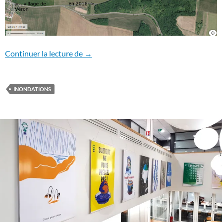
Inondations: mieux vaut prévenir
Continuer la lecture de
→
INONDATIONS