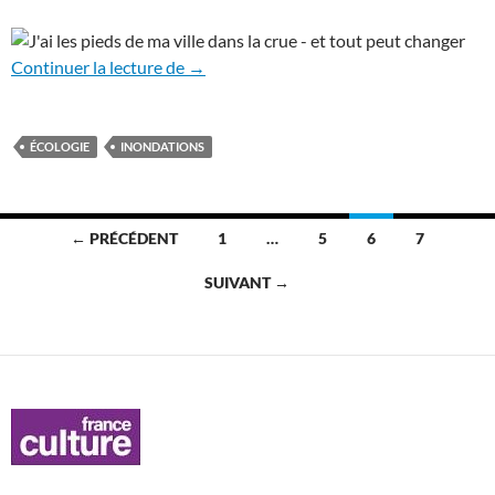
Crue: ma ville, les pieds dans l’eau – et 
Continuer la lecture de
→
ÉCOLOGIE
INONDATIONS
Navigation
← PRÉCÉDENT
1
…
5
6
7
des
SUIVANT →
articles