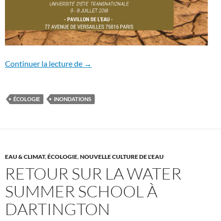
Le programme de l’université d’été!
Continuer la lecture de
→
ÉCOLOGIE
INONDATIONS
EAU & CLIMAT
,
ÉCOLOGIE
,
NOUVELLE CULTURE DE L'EAU
RETOUR SUR LA WATER
SUMMER SCHOOL À
DARTINGTON