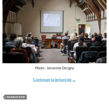
Photo : Jéromine Derigny
Retour sur la Water S
Continuer la lecture de
→
INONDATIONS