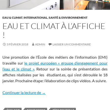
EAU & CLIMAT
,
INTERNATIONAL
,
SANTÉ & ENVIRONNEMENT
EAU ET CLIMAT À L’AFFICHE
!
3 FÉVRIER 2018
ADMIN
LAISSER UN COMMENTAIRE
Une promotion de l’École des métiers de l’information (EMI)
travaille sur
le projet européen « groupe d’engagement pour
l’eau et le climat »
. Retour sur la soirée de présentation des
affiches réalisées par les étudiant.es, qui s’est déroulée le 18
janvier. Prochaine étape: l’élaboration de clips vidéos. A suivre.
Eau et climat à l’affiche !
Continuer la lecture de
→