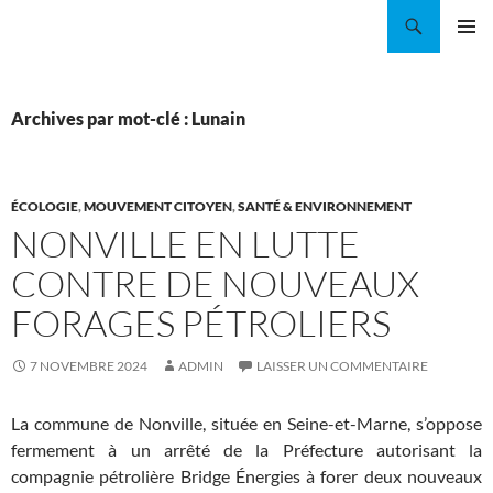
Aller
Recherche
Coordination EAU Île-de-France
au
MENU
contenu
PRINCI
Archives par mot-clé : Lunain
ÉCOLOGIE
,
MOUVEMENT CITOYEN
,
SANTÉ & ENVIRONNEMENT
NONVILLE EN LUTTE
CONTRE DE NOUVEAUX
FORAGES PÉTROLIERS
7 NOVEMBRE 2024
ADMIN
LAISSER UN COMMENTAIRE
La commune de Nonville, située en Seine-et-Marne, s’oppose
fermement à un arrêté de la Préfecture autorisant la
compagnie pétrolière Bridge Énergies à forer deux nouveaux