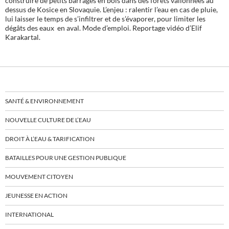
construire de petits barrages en bois dans des forêts vallonnées au
dessus de Kosice en Slovaquie. L’enjeu : ralentir l’eau en cas de pluie,
lui laisser le temps de s’infiltrer et de s’évaporer, pour limiter les
dégâts des eaux en aval. Mode d’emploi. Reportage vidéo d’Elif
Karakartal.
SANTÉ & ENVIRONNEMENT
NOUVELLE CULTURE DE L’EAU
DROIT À L’EAU & TARIFICATION
BATAILLES POUR UNE GESTION PUBLIQUE
MOUVEMENT CITOYEN
JEUNESSE EN ACTION
INTERNATIONAL