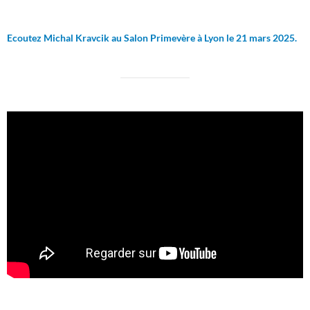
Ecoutez Michal Kravcik au Salon Primevère à Lyon le 21 mars 2025.