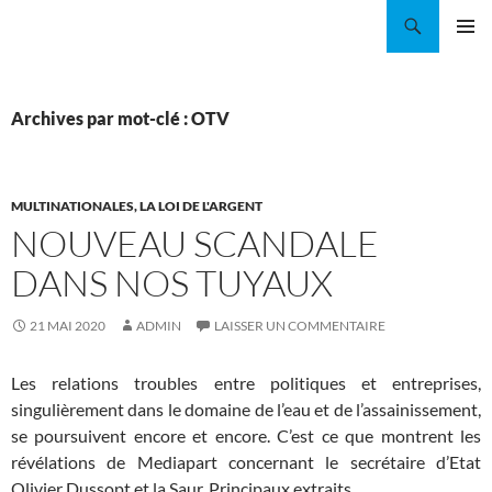
Aller
Recherche
Coordination EAU Île-de-France
au
MENU
contenu
PRINCI
Archives par mot-clé : OTV
MULTINATIONALES, LA LOI DE L'ARGENT
NOUVEAU SCANDALE
DANS NOS TUYAUX
21 MAI 2020
ADMIN
LAISSER UN COMMENTAIRE
Les relations troubles entre politiques et entreprises,
singulièrement dans le domaine de l’eau et de l’assainissement,
se poursuivent encore et encore. C’est ce que montrent les
révélations de Mediapart concernant le secrétaire d’Etat
Olivier Dussopt et la Saur. Principaux extraits.