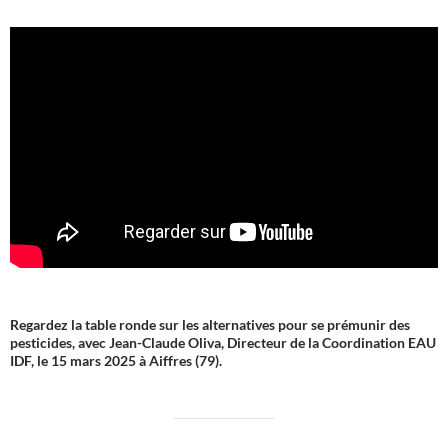
Regardez la table ronde sur les alternatives pour se prémunir des
pesticides, avec Jean-Claude Oliva, Directeur de la Coordination EAU
IDF, le 15 mars 2025 à Aiffres (79).