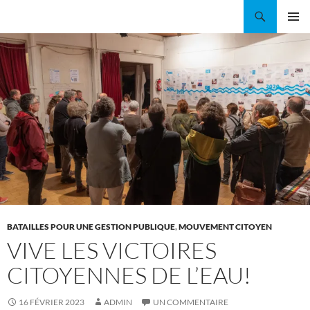
Aller
Recherche
Coordination EAU Île-de-France
au
MENU
contenu
PRINCI
BATAILLES POUR UNE GESTION PUBLIQUE
,
MOUVEMENT CITOYEN
VIVE LES VICTOIRES
CITOYENNES DE L’EAU!
16 FÉVRIER 2023
ADMIN
UN COMMENTAIRE