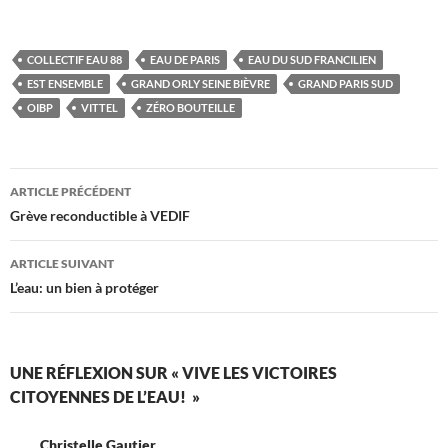
COLLECTIF EAU 88
EAU DE PARIS
EAU DU SUD FRANCILIEN
EST ENSEMBLE
GRAND ORLY SEINE BIÈVRE
GRAND PARIS SUD
OIBP
VITTEL
ZÉRO BOUTEILLE
Navigation
ARTICLE PRÉCÉDENT
des
Grève reconductible à VEDIF
articles
ARTICLE SUIVANT
L’eau: un bien à protéger
UNE RÉFLEXION SUR « VIVE LES VICTOIRES
CITOYENNES DE L’EAU! »
Christelle Gautier