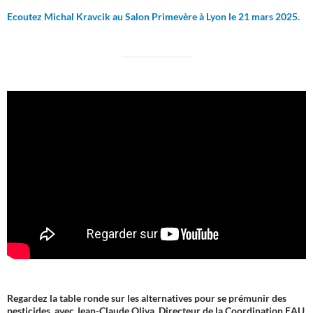
Ecoutez Michal Kravcik au Salon Primevère à Lyon le 21 mars 2025.
Regardez la table ronde sur les alternatives pour se prémunir des
pesticides, avec Jean-Claude Oliva, Directeur de la Coordination EAU