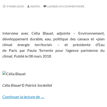
9 MARS 2018
ADMIN
LAISSER UN COMMENTAIRE
Interview avec Célia Blauel, adjointe – Environnement,
développement durable, eau, politique des canaux et «plan
climat énergie territorial» – et présidente d’Eau
de Paris par Paula Torrente pour l’agence parisienne du
climat. Publié le 08 mars 2018
Célia Blauel © Patrick Sordoillet
Eau et changement climatique : que prévoi
Continuer la lecture de
→