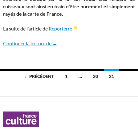
ruisseaux sont ainsi en train d’être purement et simplement
rayés de la carte de France.
La suite de l’article de
Reporterre
Des milliers de cours d’eau sont rayés de 
Continuer la lecture de
→
Navigation
← PRÉCÉDENT
1
…
20
21
des
articles