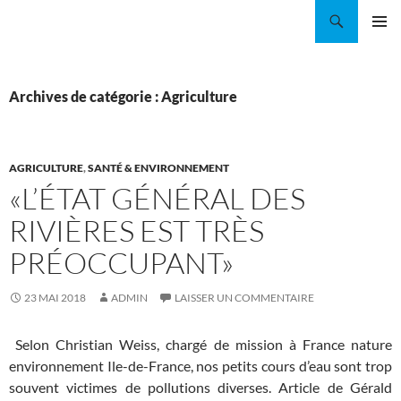
Aller
Recherche
Coordination EAU Île-de-France
au
MENU
contenu
PRINCI
Archives de catégorie : Agriculture
AGRICULTURE
,
SANTÉ & ENVIRONNEMENT
«L’ÉTAT GÉNÉRAL DES
RIVIÈRES EST TRÈS
PRÉOCCUPANT»
23 MAI 2018
ADMIN
LAISSER UN COMMENTAIRE
Selon Christian Weiss, chargé de mission à France nature
environnement Ile-de-France, nos petits cours d’eau sont trop
souvent victimes de pollutions diverses. Article de
Gérald