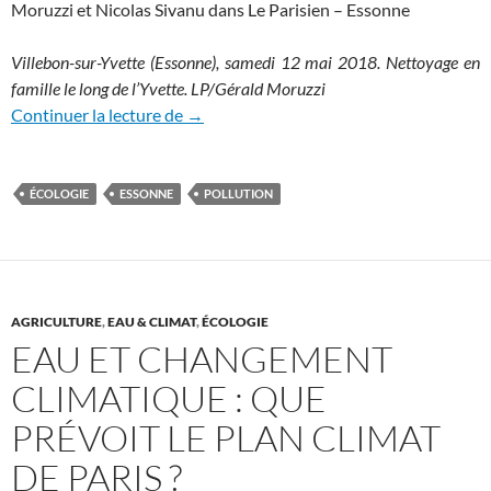
Moruzzi et Nicolas Sivan
u dans Le Parisien – Essonne
Villebon-sur-Yvette (Essonne), samedi 12 mai 2018. Nettoyage en
famille le long de l’Yvette.
LP/Gérald Moruzzi
«L’état général des rivières est très préo
Continuer la lecture de
→
ÉCOLOGIE
ESSONNE
POLLUTION
AGRICULTURE
,
EAU & CLIMAT
,
ÉCOLOGIE
EAU ET CHANGEMENT
CLIMATIQUE : QUE
PRÉVOIT LE PLAN CLIMAT
DE PARIS ?