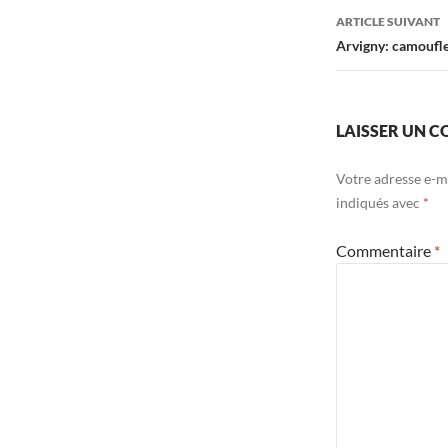
articles
ARTICLE SUIVANT
Arvigny: camoufle
LAISSER UN 
Votre adresse e-ma
indiqués avec
*
Commentaire
*