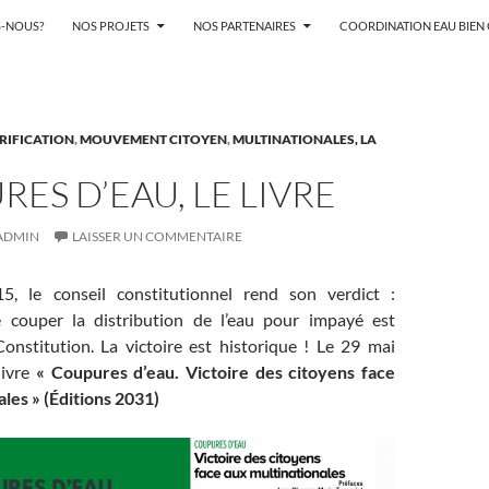
-NOUS?
NOS PROJETS
NOS PARTENAIRES
COORDINATION EAU BIE
ARIFICATION
,
MOUVEMENT CITOYEN
,
MULTINATIONALES, LA
ES D’EAU, LE LIVRE
ADMIN
LAISSER UN COMMENTAIRE
, le conseil constitutionnel rend son verdict :
de couper la distribution de l’eau pour impayé est
onstitution. La victoire est historique ! Le 29 mai
livre
« Coupures d’eau. Victoire des citoyens face
les » (Éditions 2031)