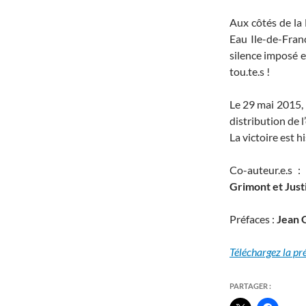
Aux côtés de la
Eau Ile-de-Franc
silence imposé et
tou.te.s !
Le 29 mai 2015, l
distribution de 
La victoire est h
Co-auteur.e.s 
Grimont et Just
Préfaces :
Jean 
Téléchargez la p
PARTAGER :