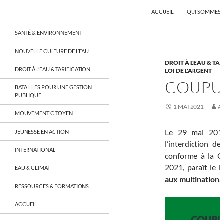
Recherche
Coordination EAU Île-de-France
ACCUEIL
QUI SOMMES
Aller
un réseau qui réunit citoyens et
SANTÉ & ENVIRONNEMENT
associations autour de la ressource
au
en eau en Île-de-France et sur tout le
contenu
NOUVELLE CULTURE DE L’EAU
territoire français, sur tous les
DROIT À L'EAU & T
aspects: social, environnemental,
DROIT À L’EAU & TARIFICATION
LOI DE L'ARGENT
économique, juridique, de la santé,
culturel…
COUPUR
BATAILLES POUR UNE GESTION
PUBLIQUE
1 MAI 2021
MOUVEMENT CITOYEN
Le 29 mai 2015
JEUNESSE EN ACTION
l’interdiction 
INTERNATIONAL
conforme à la C
2021, paraît le 
EAU & CLIMAT
aux multinationa
RESSOURCES & FORMATIONS
ACCUEIL