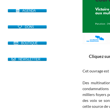
AGENDA
DONS
BOUTIQUE
Cliquez sur
NEWSLETTER
Cet ouvrage est l
Des multinationa
condamnations c
milliers foyers 
des voix se son
cette source de v