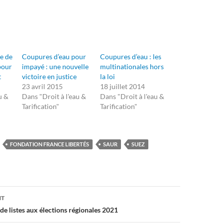
e de
Coupures d’eau pour
Coupures d’eau : les
pour
impayé : une nouvelle
multinationales hors
t
victoire en justice
la loi
23 avril 2015
18 juillet 2014
u &
Dans "Droit à l'eau &
Dans "Droit à l'eau &
Tarification"
Tarification"
FONDATION FRANCE LIBERTÉS
SAUR
SUEZ
on
NT
de listes aux élections régionales 2021