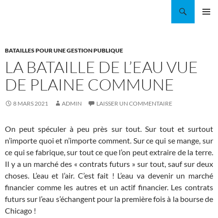
Aller
Recherche
Coordination EAU Île-de-France
au
MENU
contenu
PRINCI
BATAILLES POUR UNE GESTION PUBLIQUE
LA BATAILLE DE L’EAU VUE
DE PLAINE COMMUNE
8 MARS 2021
ADMIN
LAISSER UN COMMENTAIRE
On peut spéculer à peu près sur tout. Sur tout et surtout
n’importe quoi et n’importe comment. Sur ce qui se mange, sur
ce qui se fabrique, sur tout ce que l’on peut extraire de la terre.
Il y a un marché des « contrats futurs » sur tout, sauf sur deux
choses. L’eau et l’air. C’est fait ! L’eau va devenir un marché
financier comme les autres et un actif financier. Les contrats
futurs sur l’eau s’échangent pour la première fois à la bourse de
Chicago !