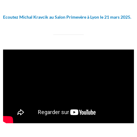
Ecoutez Michal Kravcik au Salon Primevère à Lyon le 21 mars 2025.