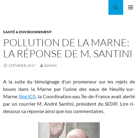
Aller
Recherche
Coordination EAU Île-de-France
au
MENU
contenu
PRINCI
SANTÉ & ENVIRONNEMENT
POLLUTION DE LA MARNE:
LA RÉPONSE DE M. SANTINI
2 FÉVRIER 2017
ADMIN
A la suite du témoignage d’un promeneur sur les rejets de
boues dans la Marne par l’usine des eaux de Neuilly-sur-
Marne
(lire ICI)
, la Coordination eau Île-de-France avait alerté
par un courrier M. André Santini, président du SEDIF. Lire ci-
dessous sa réponse ainsi que nos commentaires.