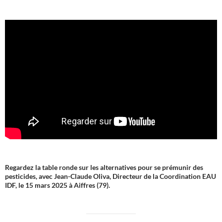
Regardez la table ronde sur les alternatives pour se prémunir des
pesticides, avec Jean-Claude Oliva, Directeur de la Coordination EAU
IDF, le 15 mars 2025 à Aiffres (79).