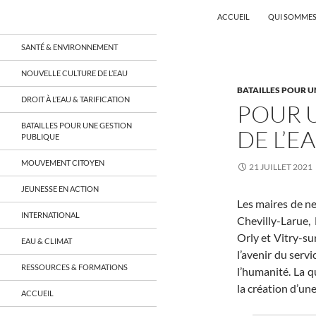
Recherche
Coordination EAU Île-de-France
ACCUEIL
QUI SOMMES
Aller
un réseau qui réunit citoyens et
SANTÉ & ENVIRONNEMENT
associations autour de la ressource
au
en eau en Île-de-France et sur tout le
contenu
NOUVELLE CULTURE DE L’EAU
territoire français, sur tous les
BATAILLES POUR U
aspects: social, environnemental,
DROIT À L’EAU & TARIFICATION
économique, juridique, de la santé,
POUR 
culturel…
BATAILLES POUR UNE GESTION
DE L’E
PUBLIQUE
MOUVEMENT CITOYEN
21 JUILLET 2021
JEUNESSE EN ACTION
Les maires de ne
INTERNATIONAL
Chevilly-Larue, 
Orly et Vitry-su
EAU & CLIMAT
l’avenir du servi
RESSOURCES & FORMATIONS
l’humanité. La q
la création d’un
ACCUEIL