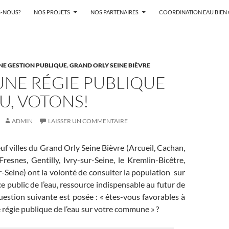
-NOUS?
NOS PROJETS
NOS PARTENAIRES
COORDINATION EAU BIE
NE GESTION PUBLIQUE
,
GRAND ORLY SEINE BIÈVRE
UNE RÉGIE PUBLIQUE
AU, VOTONS!
ADMIN
LAISSER UN COMMENTAIRE
uf villes du Grand Orly Seine Bièvre (Arcueil, Cachan,
Fresnes, Gentilly, Ivry-sur-Seine, le Kremlin-Bicêtre,
r-Seine) ont la volonté de consulter la population sur
ce public de l’eau, ressource indispensable au futur de
uestion suivante est posée : « êtes-vous favorables à
e régie publique de l’eau sur votre commune » ?