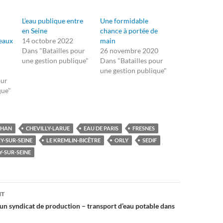
L’eau publique entre
Une formidable
en Seine
chance à portée de
 eaux
14 octobre 2022
main
Dans "Batailles pour
26 novembre 2020
une gestion publique"
Dans "Batailles pour
une gestion publique"
our
que"
CHAN
CHEVILLY-LARUE
EAU DE PARIS
FRESNES
RY-SUR-SEINE
LE KREMLIN-BICÊTRE
ORLY
SEDIF
Y-SUR-SEINE
on
NT
’un syndicat de production – transport d’eau potable dans