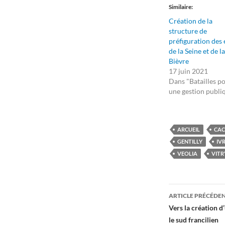
Similaire
Création de la
structure de
préfiguration des
de la Seine et de la
Bièvre
17 juin 2021
Dans "Batailles p
une gestion publi
ARCUEIL
CA
GENTILLY
IV
VEOLIA
VITR
Navigati
ARTICLE PRÉCÉDE
des
Vers la création d
le sud francilien