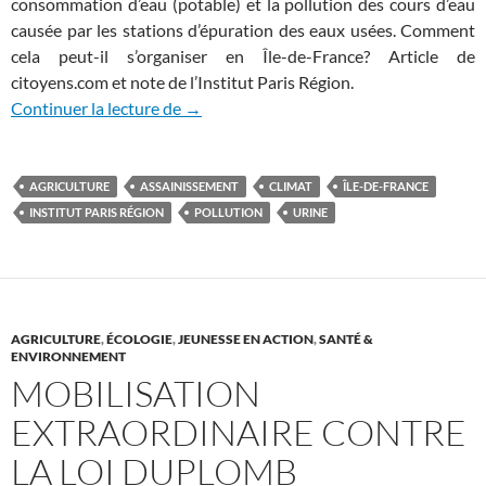
consommation d’eau (potable) et la pollution des cours d’eau
causée par les stations d’épuration des eaux usées. Comment
cela peut-il s’organiser en Île-de-France? Article de
citoyens.com et note de l’Institut Paris Région.
La ruée vers l’urine
Continuer la lecture de
→
AGRICULTURE
ASSAINISSEMENT
CLIMAT
ÎLE-DE-FRANCE
INSTITUT PARIS RÉGION
POLLUTION
URINE
AGRICULTURE
,
ÉCOLOGIE
,
JEUNESSE EN ACTION
,
SANTÉ &
ENVIRONNEMENT
MOBILISATION
EXTRAORDINAIRE CONTRE
LA LOI DUPLOMB