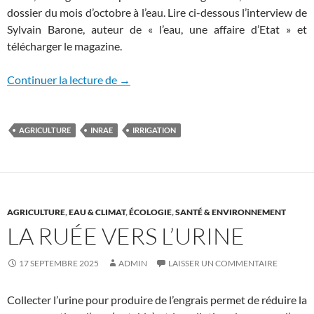
dossier du mois d’octobre à l’eau. Lire ci-dessous l’interview de
Sylvain Barone, auteur de « l’eau, une affaire d’Etat » et
télécharger le magazine.
L’eau doit intéresser l’ensemble des cito
Continuer la lecture de
→
AGRICULTURE
INRAE
IRRIGATION
AGRICULTURE
,
EAU & CLIMAT
,
ÉCOLOGIE
,
SANTÉ & ENVIRONNEMENT
LA RUÉE VERS L’URINE
17 SEPTEMBRE 2025
ADMIN
LAISSER UN COMMENTAIRE
Collecter l’urine pour produire de l’engrais permet de réduire la