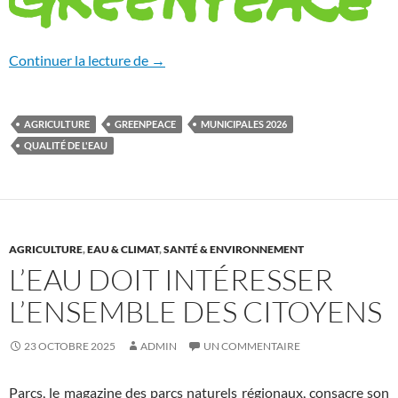
Est-ce qu’on pourra boire une eau du robi
Continuer la lecture de
→
AGRICULTURE
GREENPEACE
MUNICIPALES 2026
QUALITÉ DE L'EAU
AGRICULTURE
,
EAU & CLIMAT
,
SANTÉ & ENVIRONNEMENT
L’EAU DOIT INTÉRESSER
L’ENSEMBLE DES CITOYENS
23 OCTOBRE 2025
ADMIN
UN COMMENTAIRE
Parcs, le magazine des parcs naturels régionaux, consacre son