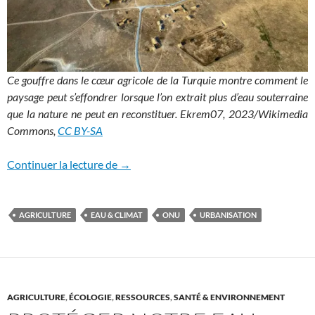
Ce gouffre dans le cœur agricole de la Turquie montre comment le
paysage peut s’effondrer lorsque l’on extrait plus d’eau souterraine
que la nature ne peut en reconstituer.
Ekrem07, 2023/Wikimedia
Commons
,
CC BY-SA
Le monde est désormais en « faillite hydr
Continuer la lecture de
→
AGRICULTURE
EAU & CLIMAT
ONU
URBANISATION
AGRICULTURE
,
ÉCOLOGIE
,
RESSOURCES
,
SANTÉ & ENVIRONNEMENT