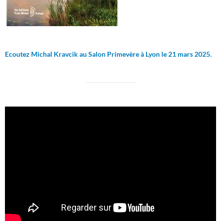
Ecoutez Michal Kravcik au Salon Primevère à Lyon le 21 mars 2025.