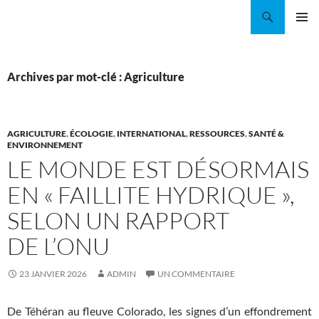
Aller
Recherche
Coordination EAU Île-de-France
au
MENU
contenu
PRINCI
Archives par mot-clé : Agriculture
AGRICULTURE
,
ÉCOLOGIE
,
INTERNATIONAL
,
RESSOURCES
,
SANTÉ &
ENVIRONNEMENT
LE MONDE EST DÉSORMAIS
EN « FAILLITE HYDRIQUE »,
SELON UN RAPPORT
DE L’ONU
23 JANVIER 2026
ADMIN
UN COMMENTAIRE
De Téhéran au fleuve Colorado, les signes d’un effondrement