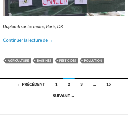
Duplomb sur les mains, Paris, DR
Mobilisation extraordinaire contre la lo
Continuer la lecture de
→
AGRICULTURE
BASSINES
PESTICIDES
POLLUTION
Navigation
← PRÉCÉDENT
1
2
3
…
15
des
SUIVANT →
articles