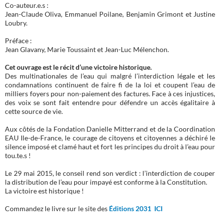
Co-auteur.e.s :
Jean-Claude Oliva, Emmanuel Poilane, Benjamin Grimont et Justine
Loubry.
Préface :
Jean Glavany, Marie Toussaint et Jean-Luc Mélenchon.
Cet ouvrage est le récit d’une victoire historique.
Des multinationales de l’eau qui malgré l’interdiction légale et les
condamnations continuent de faire fi de la loi et coupent l’eau de
milliers foyers pour non-paiement des factures. Face à ces injustices,
des voix se sont fait entendre pour défendre un accès égalitaire à
cette source de vie.
Aux côtés de la Fondation Danielle Mitterrand et de la Coordination
EAU Ile-de-France, le courage de citoyens et citoyennes a déchiré le
silence imposé et clamé haut et fort les principes du droit à l’eau pour
tou.te.s !
Le 29 mai 2015, le conseil rend son verdict : l’interdiction de couper
la distribution de l’eau pour impayé est conforme à la Constitution.
La victoire est historique !
Commandez le livre sur le site des
Éditions 2031 ICI