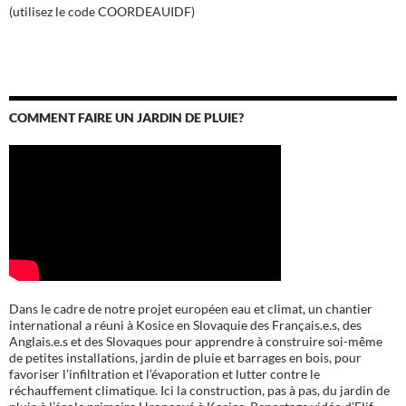
(utilisez le code COORDEAUIDF)
COMMENT FAIRE UN JARDIN DE PLUIE?
Dans le cadre de notre projet européen eau et climat, un chantier
international a réuni à Kosice en Slovaquie des Français.e.s, des
Anglais.e.s et des Slovaques pour apprendre à construire soi-même
de petites installations, jardin de pluie et barrages en bois, pour
favoriser l’infiltration et l’évaporation et lutter contre le
réchauffement climatique. Ici la construction, pas à pas, du jardin de
pluie à l’école
primaire Hroncová à Kosice.
Reportage vidéo d’Elif