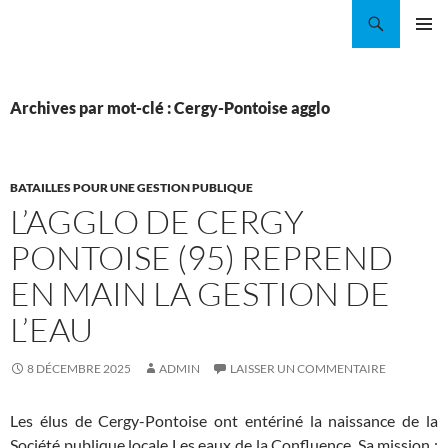
Aller
Recherche
Coordination EAU Île-de-France
au
MENU
contenu
PRINCI
Archives par mot-clé : Cergy-Pontoise agglo
BATAILLES POUR UNE GESTION PUBLIQUE
L’AGGLO DE CERGY
PONTOISE (95) REPREND
EN MAIN LA GESTION DE
L’EAU
8 DÉCEMBRE 2025
ADMIN
LAISSER UN COMMENTAIRE
Les élus de Cergy-Pontoise ont entériné la naissance de la
Société publique locale Les eaux de la Confluence. Sa mission :