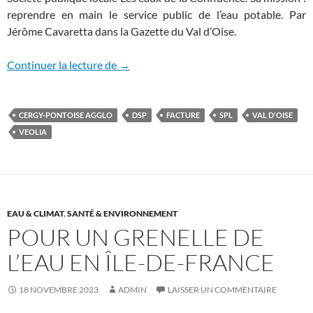
reprendre en main le service public de l’eau potable. Par
Jérôme Cavaretta dans la Gazette du Val d’Oise.
L’agglo de Cergy Pontoise (95) reprend en
Continuer la lecture de
→
CERGY-PONTOISE AGGLO
DSP
FACTURE
SPL
VAL D'OISE
VEOLIA
EAU & CLIMAT
,
SANTÉ & ENVIRONNEMENT
POUR UN GRENELLE DE
L’EAU EN ÎLE-DE-FRANCE
18 NOVEMBRE 2023
ADMIN
LAISSER UN COMMENTAIRE