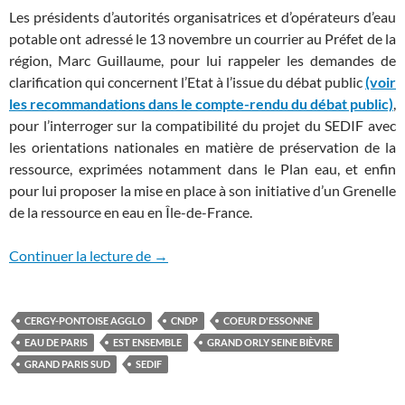
Les présidents d’autorités organisatrices et d’opérateurs d’eau
potable ont adressé le 13 novembre un courrier au Préfet de la
région, Marc Guillaume, pour lui rappeler les demandes de
clarification qui concernent l’Etat à l’issue du débat public
(voir
les recommandations dans le compte-rendu du débat public)
,
pour l’interroger sur la compatibilité du projet du SEDIF avec
les orientations nationales en matière de préservation de la
ressource, exprimées notamment dans le Plan eau, et enfin
pour lui proposer la mise en place à son initiative d’un Grenelle
de la ressource en eau en Île-de-France.
Pour un Grenelle de l’eau en Île-de-Fran
Continuer la lecture de
→
CERGY-PONTOISE AGGLO
CNDP
COEUR D'ESSONNE
EAU DE PARIS
EST ENSEMBLE
GRAND ORLY SEINE BIÈVRE
GRAND PARIS SUD
SEDIF