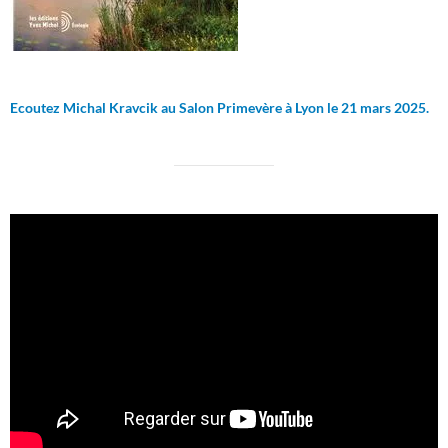
Ecoutez Michal Kravcik au Salon Primevère à Lyon le 21 mars 2025.