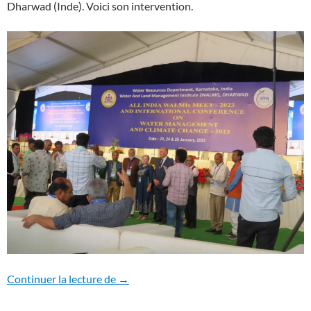
Dharwad (Inde). Voici son intervention.
Le rôle de l’eau dans le changement clim
Continuer la lecture de
→