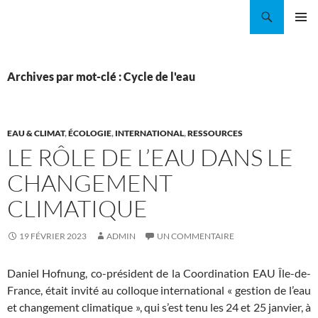
Aller
Recherche
Coordination EAU Île-de-France
au
MENU
contenu
PRINCI
Archives par mot-clé : Cycle de l'eau
EAU & CLIMAT
,
ÉCOLOGIE
,
INTERNATIONAL
,
RESSOURCES
LE RÔLE DE L’EAU DANS LE
CHANGEMENT
CLIMATIQUE
19 FÉVRIER 2023
ADMIN
UN COMMENTAIRE
Daniel Hofnung, co-président de la Coordination EAU Île-de-
France, était invité au colloque international « gestion de l’eau
et changement climatique », qui s’est tenu les 24 et 25 janvier, à