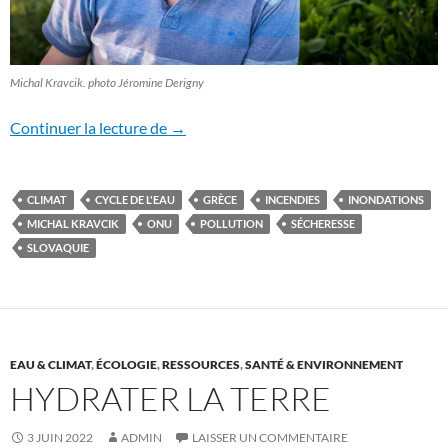
Michal Kravcik. photo Jéromine Derigny
Restaurer les paysages dégradés dans la 
Continuer la lecture de
→
CLIMAT
CYCLE DE L'EAU
GRÈCE
INCENDIES
INONDATIONS
MICHAL KRAVCIK
ONU
POLLUTION
SÉCHERESSE
SLOVAQUIE
EAU & CLIMAT
,
ÉCOLOGIE
,
RESSOURCES
,
SANTÉ & ENVIRONNEMENT
HYDRATER LA TERRE
3 JUIN 2022
ADMIN
LAISSER UN COMMENTAIRE