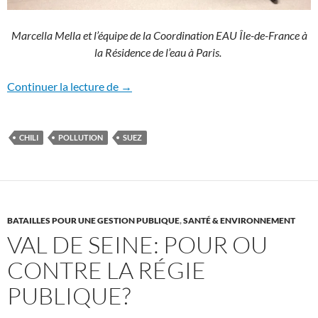
Marcella Mella et l’équipe de la Coordination EAU Île-de-France à
la Résidence de l’eau à Paris.
Chili – La coordination No Alto Maipo s’
Continuer la lecture de
→
CHILI
POLLUTION
SUEZ
BATAILLES POUR UNE GESTION PUBLIQUE
,
SANTÉ & ENVIRONNEMENT
VAL DE SEINE: POUR OU
CONTRE LA RÉGIE
PUBLIQUE?