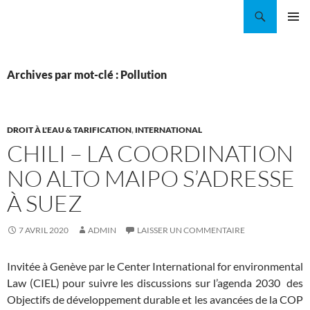
Aller
Recherche
Coordination EAU Île-de-France
au
MENU
contenu
PRINCI
Archives par mot-clé : Pollution
DROIT À L'EAU & TARIFICATION
,
INTERNATIONAL
CHILI – LA COORDINATION
NO ALTO MAIPO S’ADRESSE
À SUEZ
7 AVRIL 2020
ADMIN
LAISSER UN COMMENTAIRE
Invitée à Genève par le Center International for environmental
Law (CIEL) pour suivre les discussions sur l’agenda 2030 des
Objectifs de développement durable et les avancées de la COP