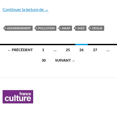
Plongée en eaux troubles chez le géant d
Continuer la lecture de
→
ASSAINISSEMENT
POLLUTION
SIAAP
SUEZ
VEOLIA
Navigation
← PRÉCÉDENT
1
…
25
26
27
…
des
30
SUIVANT →
articles