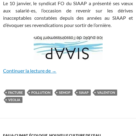
Le 10 janvier, le syndicat FO du SIAAP a présenté ses vœux
aux salarié-es, l’occasion de revenir sur les dérives
inacceptables constatées depuis des années au SIAAP et
d’évoquer ses revendications pour sortir de l’ornière.
SIAAP: l’inquiétude des salarié-es
Continuer la lecture de
→
FACTURE
POLLUTION
SEMOP
SIAAP
VALENTON
VEOLIA
EAU & CLIMAT
,
ÉCOLOGIE
,
NOUVELLE CULTURE DE L'EAU