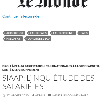
PARIS VA SUBVENTIONNER LES AGRI
Continuer la lecture de
→
AGRICULTURE
EAU DE PARIS
EAU DU ROBINET
PARIS
POLLUTION
QUALITÉ DE L'EAU
DROIT À L'EAU & TARIFICATION
,
MULTINATIONALES, LA LOI DE L'ARGENT
,
SANTÉ & ENVIRONNEMENT
SIAAP: L’INQUIÉTUDE DES
SALARIÉ-ES
27 JANVIER 2020
ADMIN
LAISSER UN COMMENTAIRE