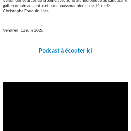
Vallon des sources de la Seine avec zone archéologique du sanctuaire
gallo-romain au centre et parc haussmannien en arrière - ©
Christophe Fouquin, Inra
Vendredi 12 juin 2026
Podcast à écouter ici