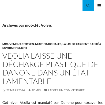
Aller
Recherche
Coordination EAU Île-de-France
au
MENU
contenu
PRINCI
Archives par mot-clé : Volvic
MOUVEMENT CITOYEN
,
MULTINATIONALES, LA LOI DE L'ARGENT
,
SANTÉ &
ENVIRONNEMENT
VEOLIA LAISSE UNE
DÉCHARGE PLASTIQUE DE
DANONE DANS UN ÉTAT
LAMENTABLE
29 MARS 2024
ADMIN
LAISSER UN COMMENTAIRE
Cet hiver, Veolia est mandaté par Danone pour excaver les