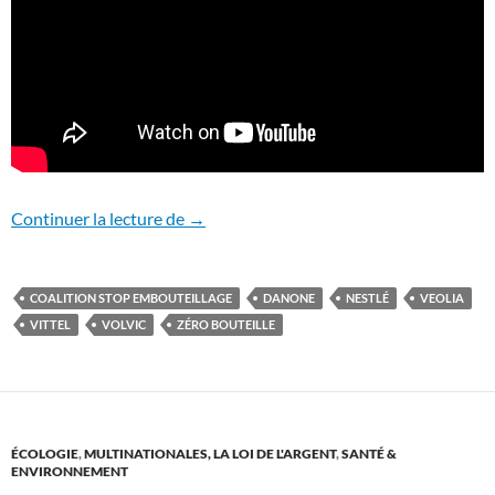
Veolia laisse une décharge plastique de
Continuer la lecture de
→
COALITION STOP EMBOUTEILLAGE
DANONE
NESTLÉ
VEOLIA
VITTEL
VOLVIC
ZÉRO BOUTEILLE
ÉCOLOGIE
,
MULTINATIONALES, LA LOI DE L'ARGENT
,
SANTÉ &
ENVIRONNEMENT