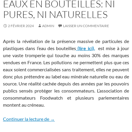
EAUX EN BOUTEILLES: NI
PURES, NI NATURELLES
2 FÉVRIER 2024
ADMIN
LAISSER UN COMMENTAIRE
Après la révélation de la présence massive de particules de
plastiques dans l’eau des bouteilles
(lire ici),
est mise à jour
une vaste tromperie qui touche au moins 30% des marques
vendues en France. Les pollutions ne permettent plus que ces
eaux soient commercialisées sans traitement, elles ne peuvent
donc plus prétendre au label eau minérale naturelle ou eau de
source. Une réalité cachée depuis des années par les pouvoirs
publics sensés protéger les consommateurs. L’association de
consommateurs Foodwatch et plusieurs parlementaires
montent au créneau.
Eaux en bouteilles: ni pures, ni naturelles
Continuer la lecture de
→