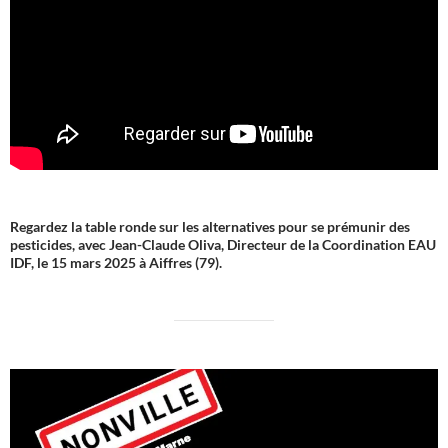
Regardez la table ronde sur les alternatives pour se prémunir des
pesticides, avec Jean-Claude Oliva, Directeur de la Coordination EAU
IDF, le 15 mars 2025 à Aiffres (79).