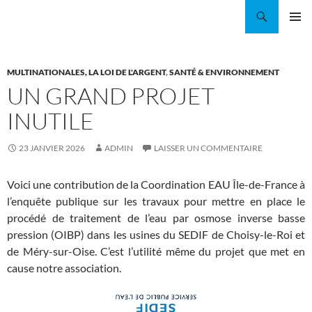
Aller
Recherche
Coordination EAU Île-de-France
au
MENU
contenu
PRINCI
MULTINATIONALES, LA LOI DE L'ARGENT
,
SANTÉ & ENVIRONNEMENT
UN GRAND PROJET
INUTILE
23 JANVIER 2026
ADMIN
LAISSER UN COMMENTAIRE
Voici une contribution de la Coordination EAU Île-de-France à
l’enquête publique sur les travaux pour mettre en place le
procédé de traitement de l’eau par osmose inverse basse
pression (OIBP) dans les usines du SEDIF de Choisy-le-Roi et
de Méry-sur-Oise. C’est l’utilité même du projet que met en
cause notre association.