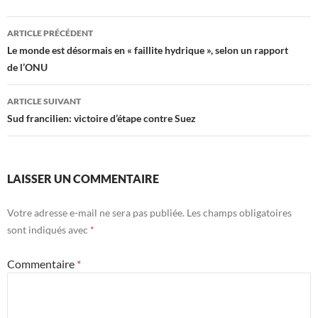
Navigation
ARTICLE PRÉCÉDENT
des
Le monde est désormais en « faillite hydrique », selon un rapport
de l’ONU
articles
ARTICLE SUIVANT
Sud francilien: victoire d’étape contre Suez
LAISSER UN COMMENTAIRE
Votre adresse e-mail ne sera pas publiée.
Les champs obligatoires
sont indiqués avec
*
Commentaire
*