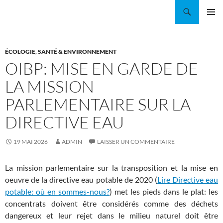
Aller
Recherche
Coordination EAU Île-de-France
au
MENU
contenu
PRINCI
ÉCOLOGIE
,
SANTÉ & ENVIRONNEMENT
OIBP: MISE EN GARDE DE
LA MISSION
PARLEMENTAIRE SUR LA
DIRECTIVE EAU
19 MAI 2026
ADMIN
LAISSER UN COMMENTAIRE
La mission parlementaire sur la transposition et la mise en
oeuvre de la directive eau potable de 2020 (
Lire Directive eau
potable: où en sommes-nous?
) met les pieds dans le plat: les
concentrats doivent être considérés comme des déchets
dangereux et leur rejet dans le milieu naturel doit être