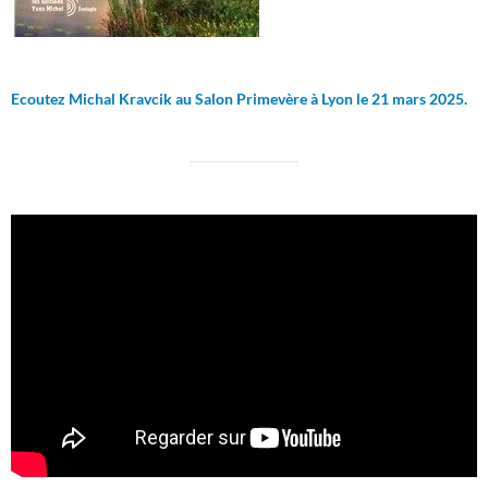
Ecoutez Michal Kravcik au Salon Primevère à Lyon le 21 mars 2025.