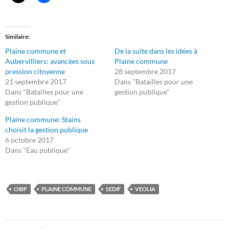
Similaire
Plaine commune et
De la suite dans les idées à
Aubervilliers: avancées sous
Plaine commune
pression citoyenne
28 septembre 2017
21 septembre 2017
Dans "Batailles pour une
Dans "Batailles pour une
gestion publique"
gestion publique"
Plaine commune: Stains
choisit la gestion publique
6 octobre 2017
Dans "Eau publique"
OIBP
PLAINE COMMUNE
SEDIF
VEOLIA
Navigation