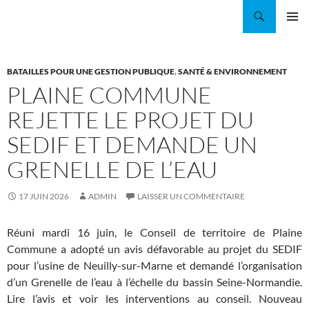
Aller
Recherche
Coordination EAU Île-de-France
au
MENU
contenu
PRINCI
BATAILLES POUR UNE GESTION PUBLIQUE
,
SANTÉ & ENVIRONNEMENT
PLAINE COMMUNE
REJETTE LE PROJET DU
SEDIF ET DEMANDE UN
GRENELLE DE L’EAU
17 JUIN 2026
ADMIN
LAISSER UN COMMENTAIRE
Réuni mardi 16 juin, le Conseil de territoire de Plaine
Commune a adopté un avis défavorable au projet du SEDIF
pour l’usine de Neuilly-sur-Marne et demandé l’organisation
d’un Grenelle de l’eau à l’échelle du bassin Seine-Normandie.
Lire l’avis et voir les interventions au conseil. Nouveau