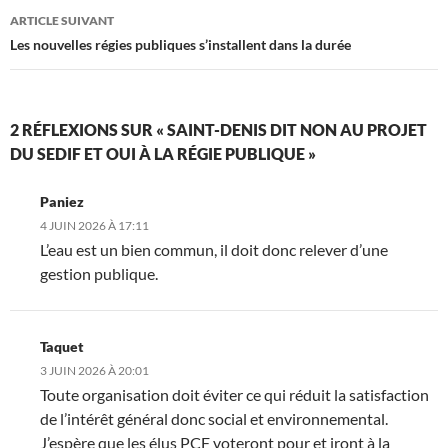
articles
ARTICLE SUIVANT
Les nouvelles régies publiques s’installent dans la durée
2 RÉFLEXIONS SUR « SAINT-DENIS DIT NON AU PROJET
DU SEDIF ET OUI À LA RÉGIE PUBLIQUE »
Paniez
4 JUIN 2026 À 17:11
L’eau est un bien commun, il doit donc relever d’une
gestion publique.
Taquet
3 JUIN 2026 À 20:01
Toute organisation doit éviter ce qui réduit la satisfaction
de l’intérêt général donc social et environnemental.
J’espère que les élus PCF voteront pour et iront à la