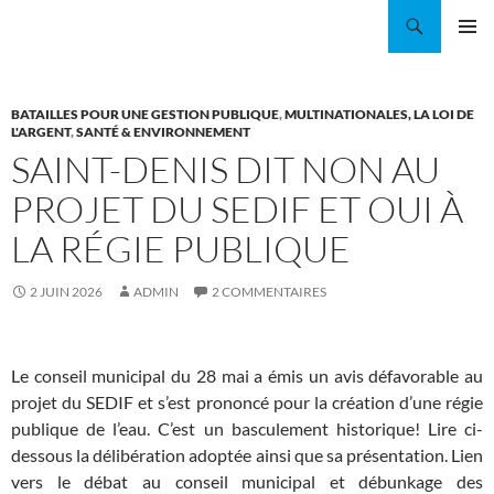
Aller
Recherche
Coordination EAU Île-de-France
au
MENU
contenu
PRINCI
BATAILLES POUR UNE GESTION PUBLIQUE
,
MULTINATIONALES, LA LOI DE
L'ARGENT
,
SANTÉ & ENVIRONNEMENT
SAINT-DENIS DIT NON AU
PROJET DU SEDIF ET OUI À
LA RÉGIE PUBLIQUE
2 JUIN 2026
ADMIN
2 COMMENTAIRES
Le conseil municipal du 28 mai a émis un avis défavorable au
projet du SEDIF et s’est prononcé pour la création d’une régie
publique de l’eau. C’est un basculement historique! Lire ci-
dessous la délibération adoptée ainsi que sa présentation. Lien
vers le débat au conseil municipal et débunkage des