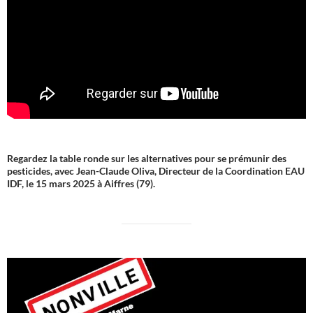
Regardez la table ronde sur les alternatives pour se prémunir des
pesticides, avec Jean-Claude Oliva, Directeur de la Coordination EAU
IDF, le 15 mars 2025 à Aiffres (79).