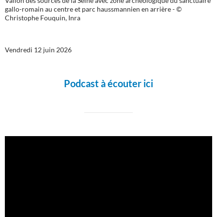
Vallon des sources de la Seine avec zone archéologique du sanctuaire
gallo-romain au centre et parc haussmannien en arrière - ©
Christophe Fouquin, Inra
Vendredi 12 juin 2026
Podcast à écouter ici