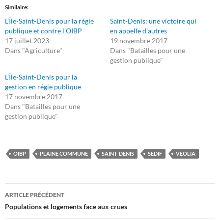
Similaire
L’Île-Saint-Denis pour la régie
Saint-Denis: une victoire qui
publique et contre l’OIBP
en appelle d’autres
17 juillet 2023
19 novembre 2017
Dans "Agriculture"
Dans "Batailles pour une
gestion publique"
L’Île-Saint-Denis pour la
gestion en régie publique
17 novembre 2017
Dans "Batailles pour une
gestion publique"
OIBP
PLAINE COMMUNE
SAINT-DENIS
SEDIF
VEOLIA
Navigation
ARTICLE PRÉCÉDENT
des
Populations et logements face aux crues