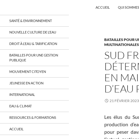
Recherche
Coordination EAU Île-de-France
ACCUEIL
QUI SOMMES
Aller
un réseau qui réunit citoyens et
SANTÉ & ENVIRONNEMENT
associations autour de la ressource
au
en eau en Île-de-France et sur tout le
contenu
NOUVELLE CULTURE DE L’EAU
territoire français, sur tous les
BATAILLES POUR U
aspects: social, environnemental,
DROIT À L’EAU & TARIFICATION
MULTINATIONALES, 
économique, juridique, de la santé,
culturel…
SUD FR
BATAILLES POUR UNE GESTION
PUBLIQUE
DÉTER
MOUVEMENT CITOYEN
EN MA
JEUNESSE EN ACTION
D’EAU 
INTERNATIONAL
21 FÉVRIER 2023
EAU & CLIMAT
Les élus du Sud
RESSOURCES & FORMATIONS
production d’ea
ACCUEIL
pour peser dav