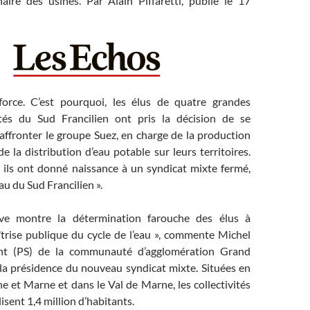
naire des usines. Par Alain Piffaretti, publié le 17
 force. C’est pourquoi, les élus de quatre grandes
tés du Sud Francilien ont pris la décision de se
affronter le groupe Suez, en charge de la production
de la distribution d’eau potable sur leurs territoires.
, ils ont donné naissance à un syndicat mixte fermé,
au du Sud Francilien ».
tive montre la détermination farouche des élus à
îtrise publique du cycle de l’eau », commente Michel
ent (PS) de la communauté d’agglomération Grand
 la présidence du nouveau syndicat mixte. Situées en
e et Marne et dans le Val de Marne, les collectivités
isent 1,4 million d’habitants.