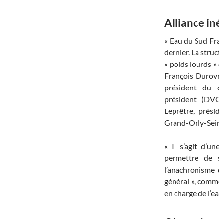
Alliance in
« Eau du Sud Fran
dernier. La stru
« poids lourds » 
François Durovr
président du c
président (DV
Leprêtre, prési
Grand-Orly-Sein
« Il s’agit d’un
permettre de s
l’anachronisme 
général », comm
en charge de l’e