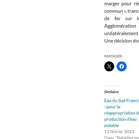
marger pour rém
commun », tranch
de fer sur l
Agglomération
unilatéralement
Une décision don
PARTAGER :
Similaire
Eau du Sud Franci
: pour la
réappropriation d
production d’eau
potable
11 février 2023
Dans "Batailles p