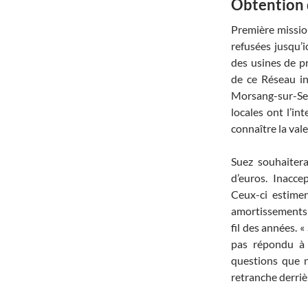
Obtention 
Première missio
refusées jusqu’i
des usines de pr
de ce Réseau in
Morsang-sur-Se
locales ont l’in
connaître la vale
Suez souhaitera
d’euros. Inacce
Ceux-ci estimen
amortissements 
fil des années. 
pas répondu à 
questions que n
retranche derrièr