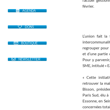
l’actuel gestion
février.
AGENDA
DONS
L’union fait la
intercommunali
BOUTIQUE
regrouper pour 
et d’une partie 
Pour y parvenir
NEWSLETTER
SME, intitulé « E
« Cette initia
retrouver la ma
Bisson, présid
Paris Sud, élu à
Essonne, en Sein
concernées total