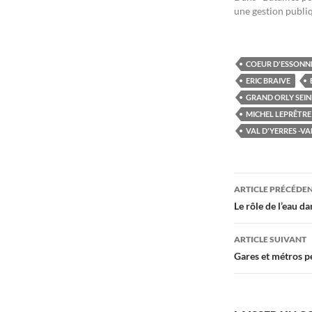
une gestion publi
COEUR D'ESSONN
ERIC BRAIVE
GRAND ORLY SEIN
MICHEL LEPRÊTRE
VAL D'YERRES -VA
Navigati
ARTICLE PRÉCÉDE
des
Le rôle de l’eau d
articles
ARTICLE SUIVANT
Gares et métros pe