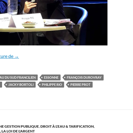
SUEZ – SMESF ou l’histoire d’une servitude volontaire
ture de
→
AU DU SUD FRANCILIEN
ESSONNE
FRANÇOIS DUROVRAY
JACKY BORTOLI
PHILIPPE RIO
PIERRE PROT
NE GESTION PUBLIQUE
,
DROIT À L'EAU & TARIFICATION
,
LA LOI DE L'ARGENT