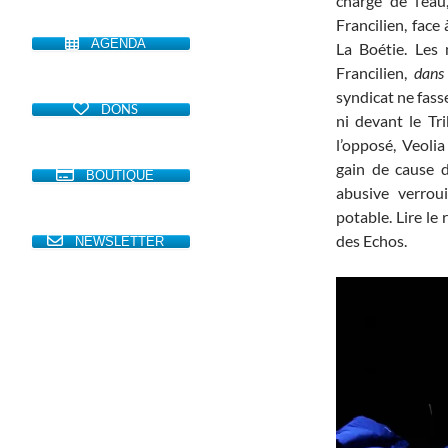
chargé de l’ea
Francilien, face
AGENDA
La Boétie. Les
Francilien,
dans
syndicat ne fasse
DONS
ni devant le Tr
l’opposé, Veoli
gain de cause d
BOUTIQUE
abusive verroui
potable. Lire le 
des Echos.
NEWSLETTER