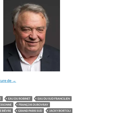
Guérilla juridique annoncée contre Suez
ture de
→
E
EAU DU ROBINET
EAU DU SUD FRANCILIEN
ESSONNE
FRANÇOIS DUROVRAY
E BIÈVRE
GRAND PARIS SUD
JACKY BORTOLI