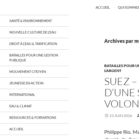
Recherche
Coordination EAU Île-de-France
ACCUEIL
QUI SOMMES
Aller
un réseau qui réunit citoyens et
SANTÉ & ENVIRONNEMENT
associations autour de la ressource
au
en eau en Île-de-France et sur tout le
contenu
NOUVELLE CULTURE DE L’EAU
territoire français, sur tous les
aspects: social, environnemental,
Archives par m
DROIT À L’EAU & TARIFICATION
économique, juridique, de la santé,
culturel…
BATAILLES POUR UNE GESTION
PUBLIQUE
BATAILLES POUR U
L'ARGENT
MOUVEMENT CITOYEN
SUEZ –
JEUNESSE EN ACTION
D’UNE
INTERNATIONAL
VOLON
EAU & CLIMAT
23 JUIN 2026
RESSOURCES & FORMATIONS
ACCUEIL
Philippe Rio, M