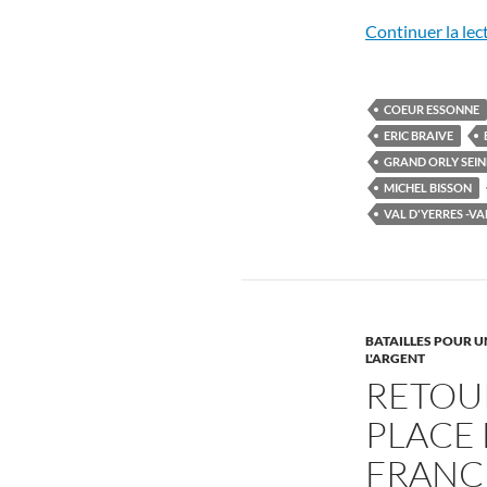
Continuer la lec
COEUR ESSONNE
ERIC BRAIVE
GRAND ORLY SEIN
MICHEL BISSON
VAL D'YERRES -VA
BATAILLES POUR U
L'ARGENT
RETOUR
PLACE 
FRANC