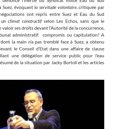
u, dénonce l’inertie du Syndicat mixte Eau du Sud
 à Suez, évoquant
la servitude volontaire
, critiquée par
 négociations ont repris entre Suez et Eau du Sud
 un climat constructif
selon Les Echos, sans que le
 valoir ses droits devant l’Autorité de la concurrence,
ibunal administratif: compromis ou capitulation? A
a dont la main n’a pas tremblé face à Suez, a obtenu
evant le Conseil d’Etat dans une affaire de clause
llant une délégation de service public pour l’eau
résumé de la situation par Jacky Bortoli et les articles