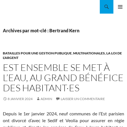
Aller
Recherche
Coordination EAU Île-de-France
au
MENU
contenu
PRINCI
Archives par mot-clé : Bertrand Kern
BATAILLES POUR UNE GESTION PUBLIQUE
,
MULTINATIONALES, LA LOI DE
L'ARGENT
EST ENSEMBLE SE MET À
L’EAU, AU GRAND BÉNÉFICE
DES HABITANT·ES
8 JANVIER 2024
ADMIN
LAISSER UN COMMENTAIRE
Depuis le 1er janvier 2024, neuf communes de l’Est parisien
ont divorcé d’avec le Sedif et Veolia pour assurer en régie