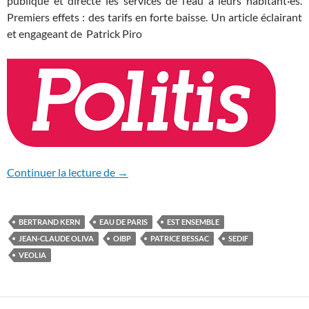
publique et directe les services de l’eau à leurs habitant·es.
Premiers effets : des tarifs en forte baisse. Un article éclairant
et engageant de Patrick Piro
Est Ensemble se met à l’eau, au grand bén
Continuer la lecture de
→
BERTRAND KERN
EAU DE PARIS
EST ENSEMBLE
JEAN-CLAUDE OLIVA
OIBP
PATRICE BESSAC
SEDIF
VEOLIA